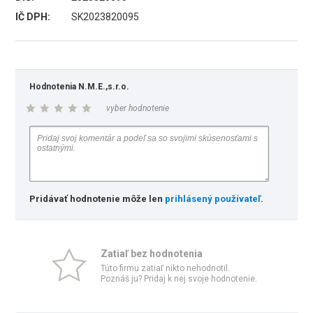
IČ DPH:
SK2023820095
Hodnotenia N.M.E.,s.r.o.
vyber hodnotenie
Pridávať hodnotenie môže len
prihlásený používateľ
.
Zatiaľ bez hodnotenia
Túto firmu zatiaľ nikto nehodnotil.
Poznáš ju? Pridaj k nej svoje hodnotenie.