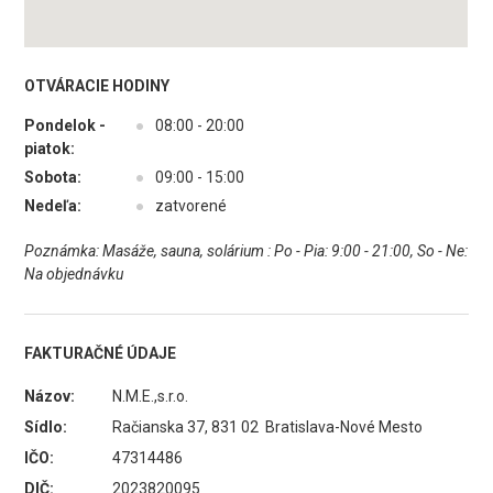
OTVÁRACIE HODINY
Pondelok -
●
08:00 - 20:00
piatok:
Sobota:
●
09:00 - 15:00
Nedeľa:
●
zatvorené
Poznámka: Masáže, sauna, solárium : Po - Pia: 9:00 - 21:00, So - Ne:
Na objednávku
FAKTURAČNÉ ÚDAJE
Názov:
N.M.E.,s.r.o.
Sídlo:
Račianska 37, 831 02 Bratislava-Nové Mesto
IČO:
47314486
DIČ:
2023820095