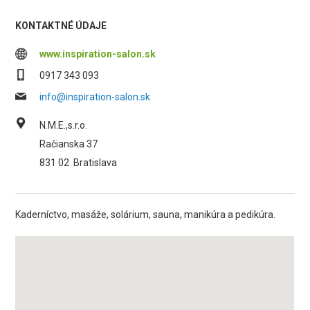
KONTAKTNÉ ÚDAJE
www.inspiration-salon.sk
0917 343 093
info@inspiration-salon.sk
N.M.E.,s.r.o.
Račianska 37
831 02
Bratislava
Kaderníctvo, masáže, solárium, sauna, manikúra a pedikúra.