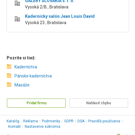
GALERY SLOVAKIA s. r. o.
Vysoká 2/B , Bratislava
Kadernícky salón Jean Louis David
Vysoká 23 , Bratislava
Pozrite si tiež:
Kaderníctva
Pánske kaderníctva
Masáže
Pridať firmu
Nahlásiť chybu
Katalóg
|
Reklama
|
Podmienky
|
GDPR
|
DSA
|
Pravidlá používania
|
Kontakt
|
Nastavenie súkromia