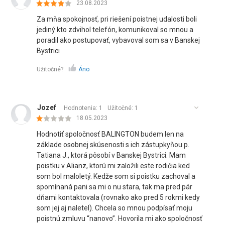
23.08.2023
Za mňa spokojnosť, pri riešení poistnej udalosti boli
jediný kto zdvihol telefón, komunikoval so mnou a
poradil ako postupovať, vybavoval som sa v Banskej
Bystrici
Užitočné?
Áno
Jozef
Hodnotenia: 1
Užitočné:
1
18.05.2023
Hodnotiť spoločnosť BALINGTON budem len na
základe osobnej skúsenosti s ich zástupkyňou p.
Tatiana J., ktorá pôsobí v Banskej Bystrici. Mam
poistku v Alianz, ktorú mi založili este rodičia ked
som bol maloletý. Kedže som si poistku zachoval a
spomínaná pani sa mi o nu stara, tak ma pred pár
dňami kontaktovala (rovnako ako pred 5 rokmi kedy
som jej aj naletel). Chcela so mnou podpísať moju
poistnú zmluvu “nanovo”. Hovorila mi ako spoločnosť