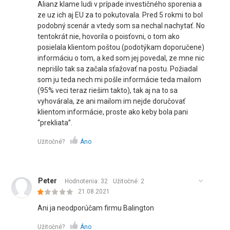
Alianz klame ludi v prípade investičného sporenia a
ze uz ich aj EU za to pokutovala. Pred 5 rokmi to bol
podobný scenár a vtedy som sa nechal nachytať. No
tentokrát nie, hovorila o poisťovni, o tom ako
posielala klientom poštou (podotýkam doporučene)
informáciu o tom, a ked som jej povedal, ze mne nic
neprišlo tak sa začala sťažovať na postu. Požiadal
som ju teda nech mi pošle informácie teda mailom
(95% veci teraz riešim takto), tak aj na to sa
vyhovárala, ze ani mailom im nejde doručovať
klientom informácie, proste ako keby bola pani
“prekliata”.
Užitočné?
Áno
Peter
Hodnotenia: 32
Užitočné:
2
21.08.2021
Ani ja neodporúčam firmu Balington
Užitočné?
Áno