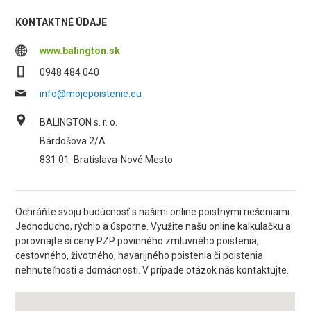
KONTAKTNÉ ÚDAJE
www.balington.sk
0948 484 040
info@mojepoistenie.eu
BALINGTON s. r. o.
Bárdošova 2/A
831 01
Bratislava-Nové Mesto
Ochráňte svoju budúcnosť s našimi online poistnými riešeniami.
Jednoducho, rýchlo a úsporne. Využite našu online kalkulačku a
porovnajte si ceny PZP povinného zmluvného poistenia,
cestovného, životného, havarijného poistenia či poistenia
nehnuteľnosti a domácnosti. V prípade otázok nás kontaktujte.