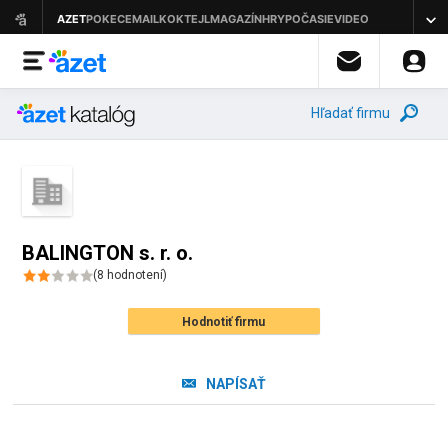
Hľadať firmu
BALINGTON s. r. o.
(
8
hodnotení
)
Hodnotiť firmu
NAPÍSAŤ