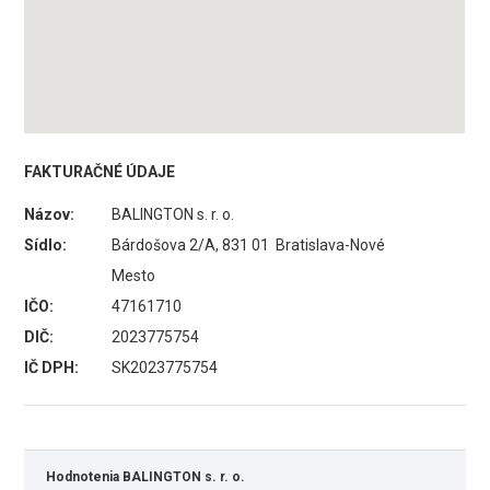
FAKTURAČNÉ ÚDAJE
Názov:
BALINGTON s. r. o.
Sídlo:
Bárdošova 2/A, 831 01 Bratislava-Nové
Mesto
IČO:
47161710
DIČ:
2023775754
IČ DPH:
SK2023775754
Hodnotenia BALINGTON s. r. o.