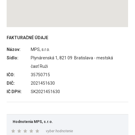
FAKTURAČNÉ ÚDAJE
Názov:
MPS, s.r.o.
Sídlo:
Plynárenská 1, 821 09 Bratislava - mestská
časť Ruži
IČO:
35750715
DIČ:
2021451630
IČ DPH:
SK2021451630
Hodnotenia MPS, s.r.o.
vyber hodnotenie