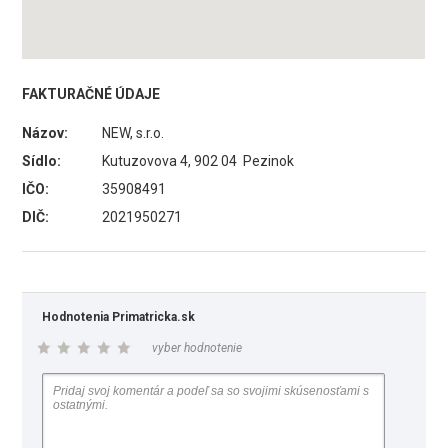
FAKTURAČNÉ ÚDAJE
Názov:
NEW, s.r.o.
Sídlo:
Kutuzovova 4, 902 04 Pezinok
IČO:
35908491
DIČ:
2021950271
Hodnotenia Primatricka.sk
vyber hodnotenie