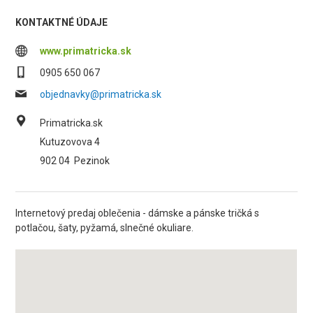
KONTAKTNÉ ÚDAJE
www.primatricka.sk
0905 650 067
objednavky@primatricka.sk
Primatricka.sk
Kutuzovova 4
902 04
Pezinok
Internetový predaj oblečenia - dámske a pánske tričká s
potlačou, šaty, pyžamá, slnečné okuliare.