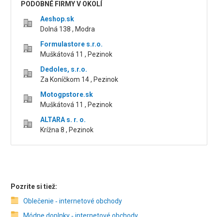
PODOBNÉ FIRMY V OKOLÍ
Aeshop.sk
Dolná 138 , Modra
Formulastore s.r.o.
Muškátová 11 , Pezinok
Dedoles, s.r.o.
Za Koníčkom 14 , Pezinok
Motogpstore.sk
Muškátová 11 , Pezinok
ALTARA s. r. o.
Krížna 8 , Pezinok
Pozrite si tiež:
Oblečenie ‑ internetové obchody
Módne doplnky ‑ internetové obchody