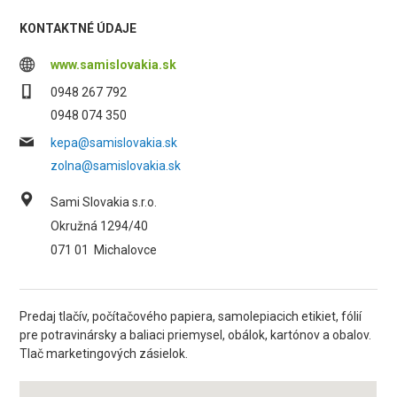
KONTAKTNÉ ÚDAJE
www.samislovakia.sk
0948 267 792
0948 074 350
kepa@samislovakia.sk
zolna@samislovakia.sk
Sami Slovakia s.r.o.
Okružná 1294/40
071 01
Michalovce
Predaj tlačív, počítačového papiera, samolepiacich etikiet, fólií
pre potravinársky a baliaci priemysel, obálok, kartónov a obalov.
Tlač marketingových zásielok.