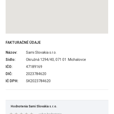
FAKTURAČNÉ ÚDAJE
Názov:
Sami Slovakia s.r.o.
Sídlo:
Okružná 1294/40, 071 01 Michalovce
IČO:
47189169
DIČ:
2023784620
IČ DPH:
SK2023784620
Hodnotenia Sami Slovakia s.r.o.