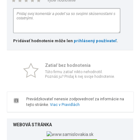
vyber hodnotenie
Pridávať hodnotenie môže len
prihlásený používateľ
.
Zatiaľ bez hodnotenia
Túto firmu zatiaľ nikto nehodnotil.
Poznáš ju? Pridaj k nej svoje hodnotenie.
Prevádzkovateľ nenesie zodpovednosť za informácie na
tejto stránke.
Viac v Pravidlách
WEBOVÁ STRÁNKA