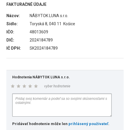
FAKTURAČNÉ ÚDAJE
Názov:
NÁBYTOK LUNA s.r.o.
Sídlo:
Toryská 8, 040 11 Košice
IČO:
48013609
DIČ:
2024184789
IČ DPH:
SK2024184789
Hodnotenia NÁBYTOK LUNA s.r.o.
vyber hodnotenie
Pridávať hodnotenie môže len
prihlásený používateľ
.