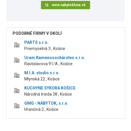
www.nabytokluna.sk
PODOBNÉ FIRMY V OKOLÍ
PARTS s.r.o.
Priemyselná 3 , Košice
Uram Kamenosochárstvo s.r.o.
Rastislavova 91/A , Košice
M.I.A. studio s.r.o.
Mlynská 22 , Košice
KUCHYNE SYKORA KOŠICE
Národná trieda 38 , Košice
GMG - NÁBYTOK, s.r.o.
Hraničná 2 , Košice