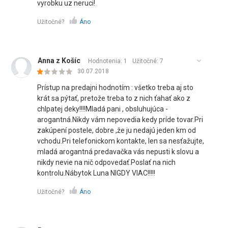
vyrobku uz neruci!
Užitočné?
Áno
Anna z Košíc
Hodnotenia: 1
Užitočné:
7
30.07.2018
Prístup na predajni hodnotím : všetko treba aj sto
krát sa pýtať, pretože treba to z nich ťahať ako z
chlpatej deky!!!!Mladá pani , obsluhujúca -
arogantná.Nikdy vám nepovedia kedy príde tovar.Pri
zakúpení postele, dobre ,že ju nedajú jeden km od
vchodu.Pri telefonickom kontakte, len sa nesťažujte,
mladá arogantná predavačka vás nepusti k slovu a
nikdy nevie na nič odpovedať.Poslať na nich
kontrolu.Nábytok Luna NIGDY VIAC!!!!!
Užitočné?
Áno