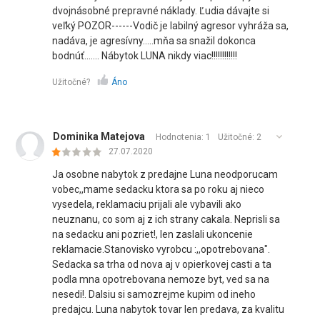
dvojnásobné prepravné náklady. Ľudia dávajte si
veľký POZOR------Vodič je labilný agresor vyhráža sa,
nadáva, je agresívny.....mňa sa snažil dokonca
bodnúť....... Nábytok LUNA nikdy viac!!!!!!!!!!!!
Užitočné?
Áno
Dominika Matejova
Hodnotenia: 1
Užitočné:
2
27.07.2020
Ja osobne nabytok z predajne Luna neodporucam
vobec,,mame sedacku ktora sa po roku aj nieco
vysedela, reklamaciu prijali ale vybavili ako
neuznanu, co som aj z ich strany cakala. Neprisli sa
na sedacku ani pozriet!, len zaslali ukoncenie
reklamacie.Stanovisko vyrobcu :,,opotrebovana".
Sedacka sa trha od nova aj v opierkovej casti a ta
podla mna opotrebovana nemoze byt, ved sa na
nesedi!. Dalsiu si samozrejme kupim od ineho
predajcu. Luna nabytok tovar len predava, za kvalitu