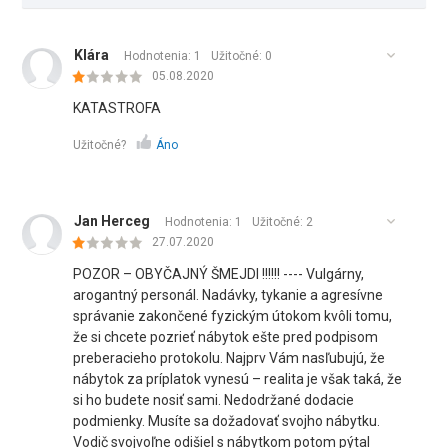
Klára
Hodnotenia: 1
Užitočné:
0
05.08.2020
KATASTROFA
Užitočné?
Áno
Jan Herceg
Hodnotenia: 1
Užitočné:
2
27.07.2020
POZOR – OBYČAJNÝ ŠMEJDI !!!!!! ---- Vulgárny,
arogantný personál. Nadávky, tykanie a agresívne
správanie zakončené fyzickým útokom kvôli tomu,
že si chcete pozrieť nábytok ešte pred podpisom
preberacieho protokolu. Najprv Vám nasľubujú, že
nábytok za príplatok vynesú – realita je však taká, že
si ho budete nosiť sami. Nedodržané dodacie
podmienky. Musíte sa dožadovať svojho nábytku.
Vodič svojvoľne odišiel s nábytkom potom pýtal