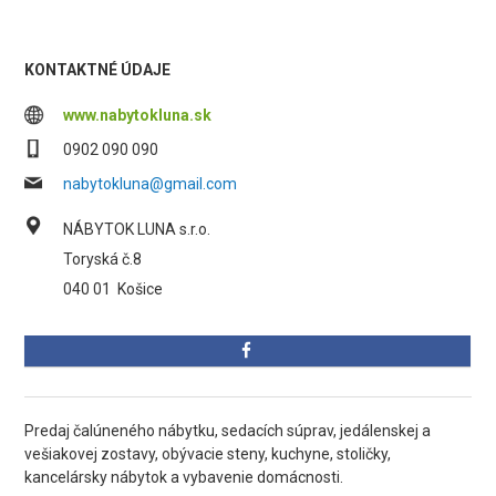
KONTAKTNÉ ÚDAJE
www.nabytokluna.sk
0902 090 090
nabytokluna@gmail.com
NÁBYTOK LUNA s.r.o.
Toryská č.8
040 01
Košice
Predaj čalúneného nábytku, sedacích súprav, jedálenskej a
vešiakovej zostavy, obývacie steny, kuchyne, stoličky,
kancelársky nábytok a vybavenie domácnosti.