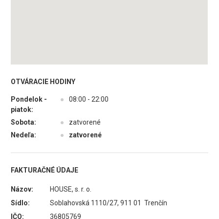
OTVÁRACIE HODINY
Pondelok -
●
08:00 - 22:00
piatok:
Sobota:
●
zatvorené
Nedeľa:
●
zatvorené
FAKTURAČNÉ ÚDAJE
Názov:
HOUSE, s. r. o.
Sídlo:
Soblahovská 1110/27, 911 01 Trenčín
IČO:
36805769