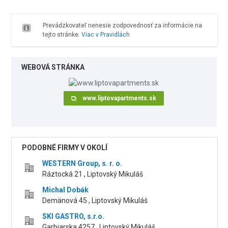
Prevádzkovateľ nenesie zodpovednosť za informácie na
tejto stránke.
Viac v Pravidlách
WEBOVÁ STRÁNKA
www.liptovapartments.sk
PODOBNÉ FIRMY V OKOLÍ
WESTERN Group, s. r. o.
Ráztocká 21 , Liptovský Mikuláš
Michal Dobák
Demänová 45 , Liptovský Mikuláš
SKI GASTRO, s.r.o.
Garbiarska 4257 , Liptovský Mikuláš