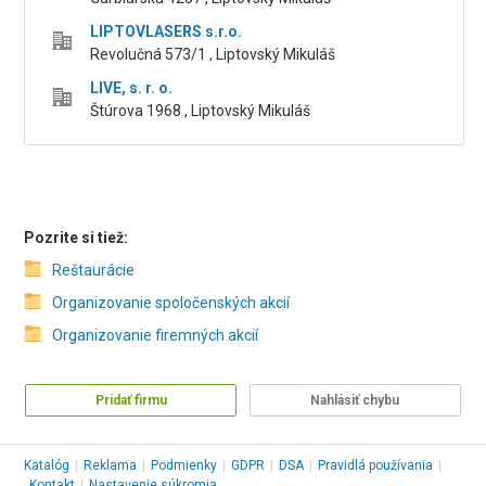
LIPTOVLASERS s.r.o.
Revolučná 573/1 , Liptovský Mikuláš
LIVE, s. r. o.
Štúrova 1968 , Liptovský Mikuláš
Pozrite si tiež:
Reštaurácie
Organizovanie spoločenských akcií
Organizovanie firemných akcií
Pridať firmu
Nahlásiť chybu
Katalóg
|
Reklama
|
Podmienky
|
GDPR
|
DSA
|
Pravidlá používania
|
Kontakt
|
Nastavenie súkromia