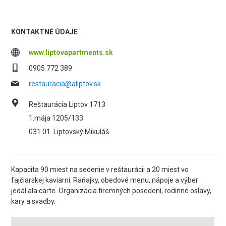
KONTAKTNÉ ÚDAJE
www.liptovapartments.sk
0905 772 389
restauracia@aliptov.sk
Reštaurácia Liptov 1713
1.mája 1205/133
031 01
Liptovský Mikuláš
Kapacita 90 miest na sedenie v reštaurácii a 20 miest vo
fajčiarskej kaviarni. Raňajky, obedové menu, nápoje a výber
jedál ala carte. Organizácia firemných posedení, rodinné oslavy,
kary a svadby.