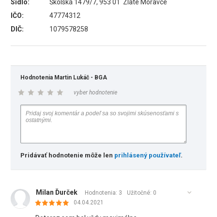
Sídlo:
Školská 1479/7, 953 01 Zlaté Moravce
IČO:
47774312
DIČ:
1079578258
Hodnotenia Martin Lukáč - BGA
vyber hodnotenie
Pridávať hodnotenie môže len
prihlásený používateľ
.
Milan Ďurček
Hodnotenia: 3
Užitočné:
0
04.04.2021