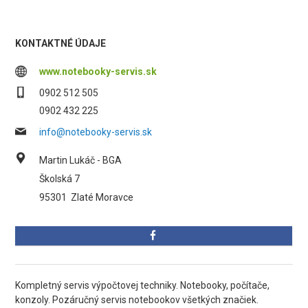
KONTAKTNÉ ÚDAJE
www.notebooky-servis.sk
0902 512 505
0902 432 225
info@notebooky-servis.sk
Martin Lukáč - BGA
Školská 7
95301
Zlaté Moravce
Kompletný servis výpočtovej techniky. Notebooky, počítače,
konzoly. Pozáručný servis notebookov všetkých značiek.