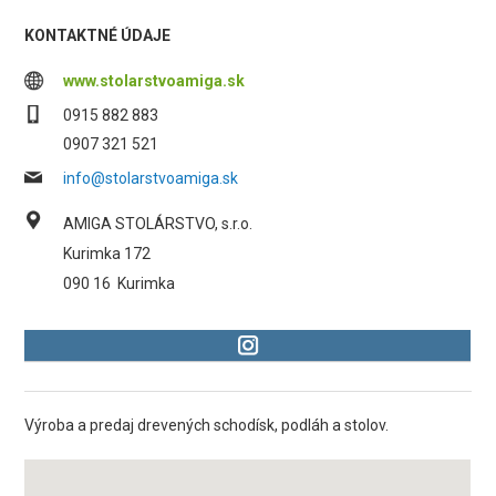
KONTAKTNÉ ÚDAJE
www.stolarstvoamiga.sk
0915 882 883
0907 321 521
info@stolarstvoamiga.sk
AMIGA STOLÁRSTVO, s.r.o.
Kurimka 172
090 16
Kurimka
Výroba a predaj drevených schodísk, podláh a stolov.