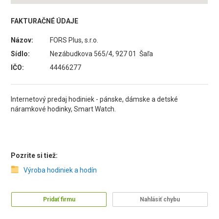
FAKTURAČNÉ ÚDAJE
Názov:
FORS Plus, s.r.o.
Sídlo:
Nezábudkova 565/4, 927 01 Šaľa
IČO:
44466277
Internetový predaj hodiniek - pánske, dámske a detské
náramkové hodinky, Smart Watch.
Pozrite si tiež:
Výroba hodiniek a hodín
Pridať firmu
Nahlásiť chybu