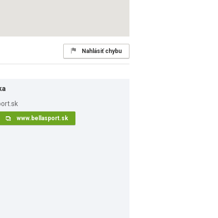
Nahlásiť chybu
ka
www.bellasport.sk