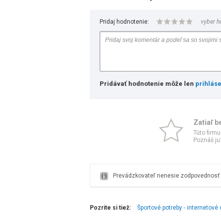
Pridaj hodnotenie:
vyber h
Pridávať hodnotenie môže len
prihlás
Zatiaľ b
Túto firmu
Poznáš ju?
Prevádzkovateľ nenesie zodpovednosť z
Pozrite si tiež:
Športové potreby ‑ internetové