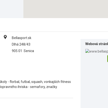
Bellasport.sk
Webová strán
Dlhá 248/43
905 01
Senica
oly - florbal, futbal, squash, vonkajších fitness
 dopravného ihriska - semafory, značky.