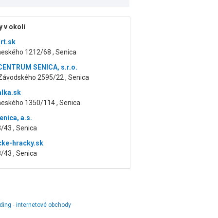
 v okolí
rt.sk
eského 1212/68 , Senica
ENTRUM SENICA, s.r.o.
Závodského 2595/22 , Senica
lka.sk
eského 1350/114 , Senica
nica, a.s.
/43 , Senica
cke-hracky.sk
/43 , Senica
lding ‑ internetové obchody