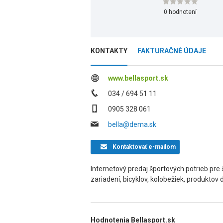
0 hodnotení
KONTAKTY
FAKTURAČNÉ ÚDAJE
www.bellasport.sk
034 / 694 51 11
0905 328 061
bella@dema.sk
Kontaktovať
e-mailom
Internetový predaj športových potrieb pre šk
zariadení, bicyklov, kolobežiek, produktov
Hodnotenia Bellasport.sk