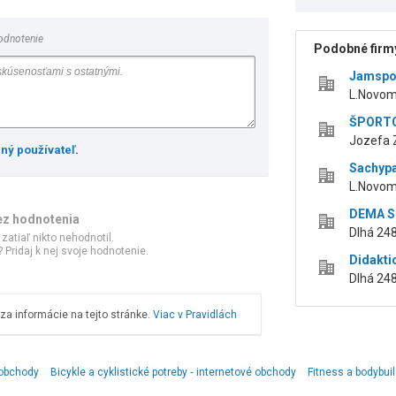
odnotenie
Podobné firmy
Jamspo
L.Novom
ŠPORTC
Jozefa 
ený používateľ
.
Sachypa
L.Novom
DEMA Se
ez hodnotenia
Dlhá 248
 zatiaľ nikto nehodnotil.
 Pridaj k nej svoje hodnotenie.
Didakti
Dlhá 248
a informácie na tejto stránke.
Viac v Pravidlách
 obchody
Bicykle a cyklistické potreby ‑ internetové obchody
Fitness a bodybui