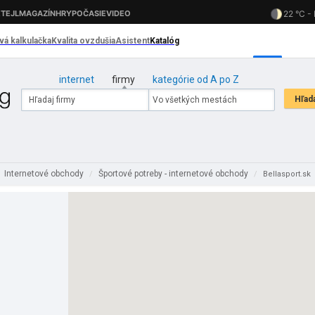
internet
firmy
kategórie od A po Z
Internetové obchody
Športové potreby - internetové obchody
/
/
Bellasport.sk