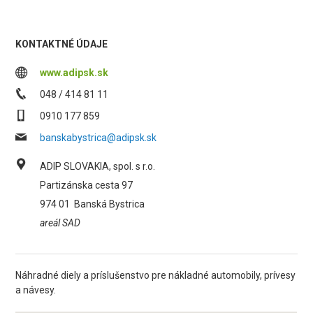
KONTAKTNÉ ÚDAJE
www.adipsk.sk
048 / 414 81 11
0910 177 859
banskabystrica@adipsk.sk
ADIP SLOVAKIA, spol. s r.o.
Partizánska cesta 97
974 01
Banská Bystrica
areál SAD
Náhradné diely a príslušenstvo pre nákladné automobily, prívesy
a návesy.