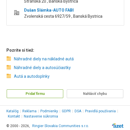
Stránska 20 , Banská Bystrica
Dušan Slámka-AUTO FABI
Zvolenská cesta 6927/59 , Banská Bystrica
Pozrite si tiež:
Náhradné diely na nákladné autá
Náhradné diely a autosúčiastky
Autá a autodoplnky
Pridať firmu
Nahlásiť chybu
Katalóg
|
Reklama
|
Podmienky
|
GDPR
|
DSA
|
Pravidlá používania
|
Kontakt
|
Nastavenie súkromia
© 2000 - 2026,
Ringier Slovakia Communities s.r.o.