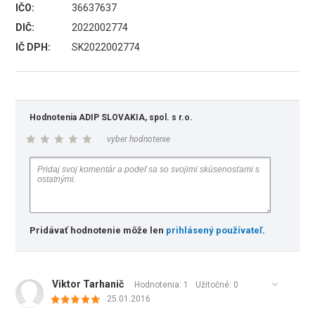
IČO:
36637637
DIČ:
2022002774
IČ DPH:
SK2022002774
Hodnotenia ADIP SLOVAKIA, spol. s r.o.
vyber hodnotenie
Pridávať hodnotenie môže len
prihlásený používateľ
.
Viktor Tarhanič
Hodnotenia: 1
Užitočné:
0
25.01.2016