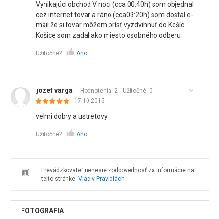
Vynikajúci obchod V noci (cca 00:40h) som objednal
cez internet tovar a ráno (cca09:20h) som dostal e-
mail že si tovar môžem prísť vyzdvihnúť do Košíc
Košice som zadal ako miesto osobného odberu
Užitočné?
Áno
jozef varga
Hodnotenia: 2
Užitočné:
0
17.10.2015
velmi dobry a ustretovy
Užitočné?
Áno
Prevádzkovateľ nenesie zodpovednosť za informácie na
tejto stránke.
Viac v Pravidlách
FOTOGRAFIA