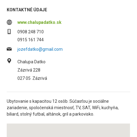
KONTAKTNÉ ÚDAJE
www.chalupadatko.sk
0908 248 710
0915 161 744
jozefdatko@gmail.com
Chalupa Datko
Zázrivá 228
027 05
Zázrivá
Ubytovanie s kapacitou 12 osôb. Súčasťou je sociálne
zariadenie, spoločenská miestnosť, TV, SAT, WiFi, kuchyňa,
biliard, stolný futbal, altánok, gril a parkovisko.