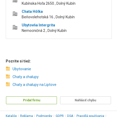
Kubínska Hoľa 2650 , Dolný Kubín
Chata Hôlka
Beňovolehotská 16 , Dolný Kubín
Ubytovňa Intergrita
Nemocničná 2 , Dolný Kubín
Pozrite si tiež:
Ubytovanie
Chaty a chalupy
Chaty a chalupy na Liptove
Pridať firmu
Nahlásiť chybu
Katalóg
|
Reklama
|
Podmienky
|
GDPR
|
DSA
|
Pravidlá používania
|