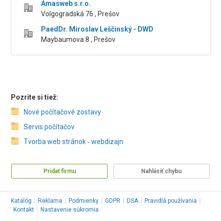
Amasweb s.r.o.
Volgogradská 76 , Prešov
PaedDr. Miroslav Leščinský - DWD
Maybaumova 8 , Prešov
Pozrite si tiež:
Nové počítačové zostavy
Servis počítačov
Tvorba web stránok ‑ webdizajn
Pridať firmu
Nahlásiť chybu
Katalóg
|
Reklama
|
Podmienky
|
GDPR
|
DSA
|
Pravidlá používania
|
Kontakt
|
Nastavenie súkromia