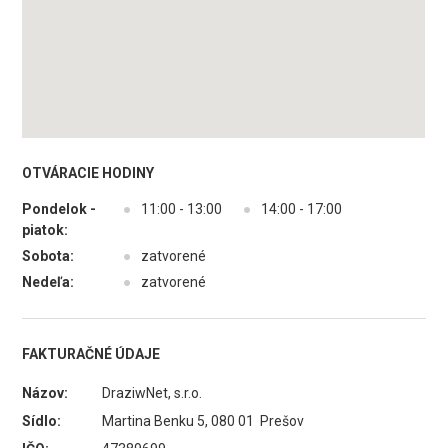
OTVÁRACIE HODINY
Pondelok -
●
11:00 - 13:00
●
14:00 - 17:00
piatok:
Sobota:
●
zatvorené
Nedeľa:
●
zatvorené
FAKTURAČNÉ ÚDAJE
Názov:
DraziwNet, s.r.o.
Sídlo:
Martina Benku 5, 080 01 Prešov