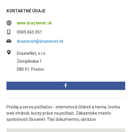
KONTAKTNÉ ÚDAJE
www.draziwnet.sk
0905 665 951
draziwnet@draziwnet.sk
DraziwNet, s.r.o.
Zemplínska 1
080 01
Prešov
Predaj a servis počítačov - internetová čitáreň a herňa, tvorba
web stránok, kurzy práce na počítači. Zákaznícke miesto
spoločnosti Slovanet. Tlač dokumentov, obrazov.