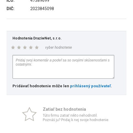
IČO:
47389699
DIČ:
2023845098
Hodnotenia DraziwNet, s.r.o.
vyber hodnotenie
Pridávať hodnotenie môže len
prihlásený používateľ
.
Zatiaľ bez hodnotenia
Túto firmu zatiaľ nikto nehodnotil.
Poznáš ju? Pridaj k nej svoje hodnotenie.