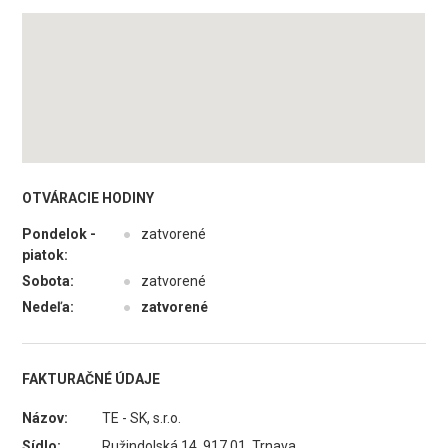
OTVÁRACIE HODINY
Pondelok -
●
zatvorené
piatok:
Sobota:
●
zatvorené
Nedeľa:
●
zatvorené
FAKTURAČNÉ ÚDAJE
Názov:
TE - SK, s.r.o.
Sídlo:
Ružindolská 14, 917 01 Trnava