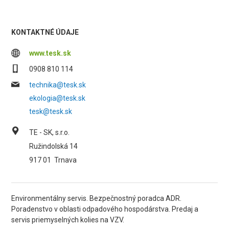
KONTAKTNÉ ÚDAJE
www.tesk.sk
0908 810 114
technika@tesk.sk
ekologia@tesk.sk
tesk@tesk.sk
TE - SK, s.r.o.
Ružindolská 14
917 01
Trnava
Environmentálny servis. Bezpečnostný poradca ADR.
Poradenstvo v oblasti odpadového hospodárstva. Predaj a
servis priemyselných kolies na VZV.