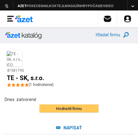
Hľadať firmu
TE - SK, s.r.o.
(
1
hodnotenie
)
Dnes:
zatvorené
Hodnotiť firmu
NAPÍSAŤ