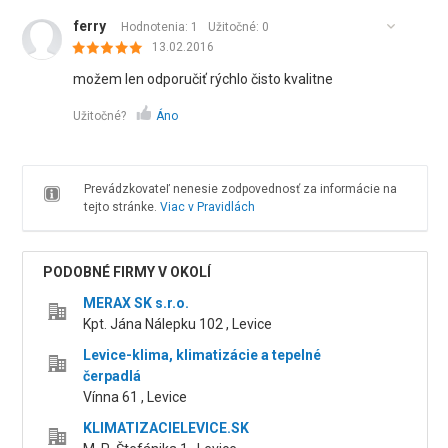
ferry
Hodnotenia: 1
Užitočné:
0
13.02.2016
možem len odporučiť rýchlo čisto kvalitne
Užitočné?
Áno
Prevádzkovateľ nenesie zodpovednosť za informácie na
tejto stránke.
Viac v Pravidlách
PODOBNÉ FIRMY V OKOLÍ
MERAX SK s.r.o.
Kpt. Jána Nálepku 102 , Levice
Levice-klima, klimatizácie a tepelné
čerpadlá
Vínna 61 , Levice
KLIMATIZACIELEVICE.SK