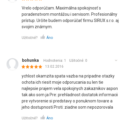
Vrelo odporúčam. Maximálna spokojnosť s
poradenstvom montážou i servisom. Profesionálny
prístup. Určite budem odporúčať firmu SIRUX s.r.o. aj
svojim známym.
Užitočné?
Áno
bohunka
Hodnotenia: 1
Užitočné:
0
13.02.2016
ychlost okamzita spata vazba na pripadne otazky
ochota ich riesit moje odporucania su len tie
najlepsie prajem vela spokojnych zakaznikov aspon
tak ako som ja Pre: prehladnost dostatok informacii
pre vytvorenie si predstavy o ponuknom tovare a
jeho dostupnosti Proti: ziadne som nepozorovala
Užitočné?
Áno