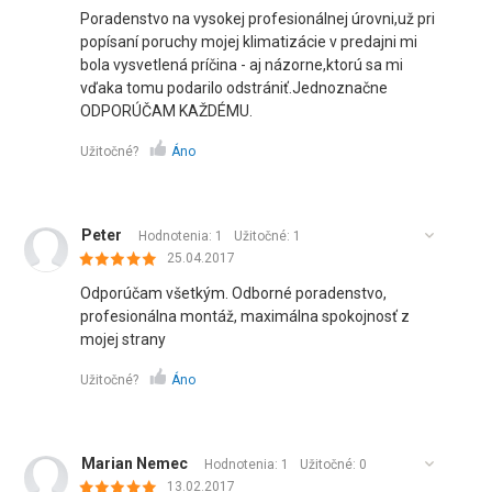
Poradenstvo na vysokej profesionálnej úrovni,už pri
popísaní poruchy mojej klimatizácie v predajni mi
bola vysvetlená príčina - aj názorne,ktorú sa mi
vďaka tomu podarilo odstrániť.Jednoznačne
ODPORÚČAM KAŽDÉMU.
Užitočné?
Áno
Peter
Hodnotenia: 1
Užitočné:
1
25.04.2017
Odporúčam všetkým. Odborné poradenstvo,
profesionálna montáž, maximálna spokojnosť z
mojej strany
Užitočné?
Áno
Marian Nemec
Hodnotenia: 1
Užitočné:
0
13.02.2017