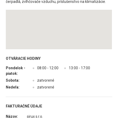
čerpadlá, zvlhčovače vzduchu, príslušenstvo na klimatizácie.
OTVÁRACIE HODINY
Pondelok -
●
08:00 - 12:00
●
13:00 - 17:00
piatok:
Sobota:
●
zatvorené
Nedeľa:
●
zatvorené
FAKTURAČNÉ ÚDAJE
Názov:
sirux s.r.o.