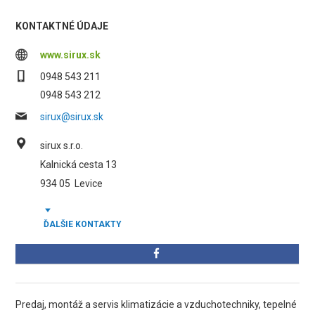
KONTAKTNÉ ÚDAJE
www.sirux.sk
0948 543 211
0948 543 212
sirux@sirux.sk
sirux s.r.o.
Kalnická cesta 13
934 05
Levice
ĎALŠIE KONTAKTY
Predaj, montáž a servis klimatizácie a vzduchotechniky, tepelné