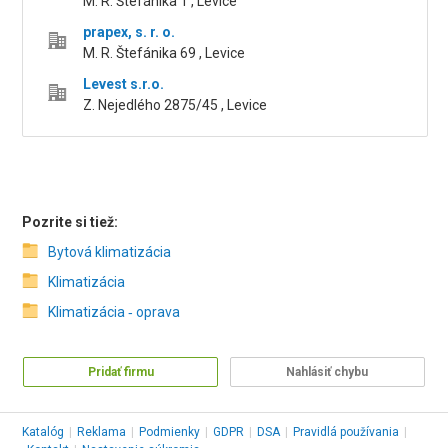
M. R. Štefánika 1 , Levice
prapex, s. r. o.
M. R. Štefánika 69 , Levice
Levest s.r.o.
Z. Nejedlého 2875/45 , Levice
Pozrite si tiež:
Bytová klimatizácia
Klimatizácia
Klimatizácia ‑ oprava
Pridať firmu
Nahlásiť chybu
Katalóg
|
Reklama
|
Podmienky
|
GDPR
|
DSA
|
Pravidlá používania
|