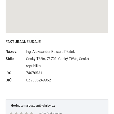
FAKTURAČNÉ ÚDAJE
Názov:
Ing. Aleksander Edward Płatek
Sídlo:
Český Těšín, 73701 Český Těšín, Česká
republika
IČO:
74670531
DIČ:
CZ7306249962
Hodnotenia Luxusnibiokrby.cz
vyber hodnotenie