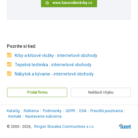
www.luxusnibiokrby.cz
Pozrite si tiež:
Krby a krbové vložky ‑ internetové obchody
Tepelná technika ‑ internetové obchody
Nábytok a bývanie ‑ internetové obchody
Pridať firmu
Nahlásiť chybu
Katalóg
|
Reklama
|
Podmienky
|
GDPR
|
DSA
|
Pravidlá používania
|
Kontakt
|
Nastavenie súkromia
© 2000 - 2026,
Ringier Slovakia Communities s.r.o.