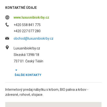
KONTAKTNÉ ÚDAJE
www.luxusnibiokrby.cz
+420 558 841 775
+420 227 077 280
obchod@luxusnibiokrby.cz
Luxusnibiokrby.cz
Slezská 1398/18
737 01
Český Těšín
ĎALŠIE KONTAKTY
Internetový predaj nábytku s krbom, BIO paliva a krbov -
závesné, rohové, stojace.