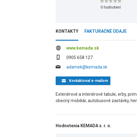
0 hodnotení
KONTAKTY
FAKTURAČNÉ ÚDAJE
www.kemada.sk
0905 658 127
adamek@kemada.sk
Kontaktovať
e-mailom
Exteriérové a interiérové tabule, erby, pri
obecný mobiliár, autobusové zastávky, herné
Hodnotenia KEMADA s. r. o.