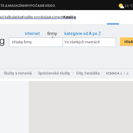
internet
firmy
kategórie od A po Z
Služby a remeslá
Spoločenské služby
Erby, heraldika
/
/
/
KEMADA s. r. o.