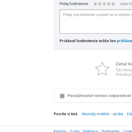
Pridaj hodnotenie:
vyber h
Pridávať hodnotenie môže len
prihlás
Zatiaľ b
Túto firmu
Poznáš ju?
Prevádzkovateľ nenesie zodpovednosť z
Pozrite si tiež:
Mestský mobiliár ‑ výroba
Erb
Katalóg
|
O nás
|
Reklama
|
Podmienky
|
Cook