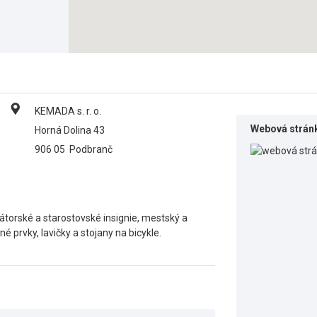
KEMADA s. r. o.
Webová strán
Horná Dolina 43
906 05
Podbranč
mátorské a starostovské insignie, mestský a
 prvky, lavičky a stojany na bicykle.