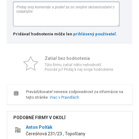
Pridávať hodnotenie môže len
prihlásený používateľ
.
Zatiaľ bez hodnotenia
Túto firmu zatiaľ nikto nehodnotil.
Poznáš ju? Pridaj k nej svoje hodnotenie.
Prevádzkovateľ nenesie zodpovednosť za informácie na
tejto stránke.
Viac v Pravidlách
PODOBNÉ FIRMY V OKOLÍ
Anton Polťák
Čerešňová 231/23 , Topoľčany