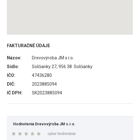
FAKTURAČNÉ ÚDAJE
Názov:
Drevovýroba JM s.r.o.
Sídlo:
Solčianky 27, 956 38 Solčianky
IČO:
47436280
DIČ:
2023885094
IČ DPH:
SK2023885094
Hodnotenia Drevovýroba JM s.r.o.
vyber hodnotenie