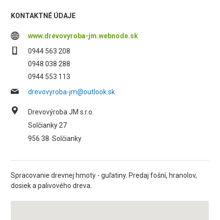
KONTAKTNÉ ÚDAJE
www.drevovyroba-jm.webnode.sk
0944 563 208
0948 038 288
0944 553 113
drevovyroba-jm@outlook.sk
Drevovýroba JM s.r.o.
Solčianky 27
956 38
Solčianky
Spracovanie drevnej hmoty - guľatiny. Predaj fošní, hranolov,
dosiek a palivového dreva.