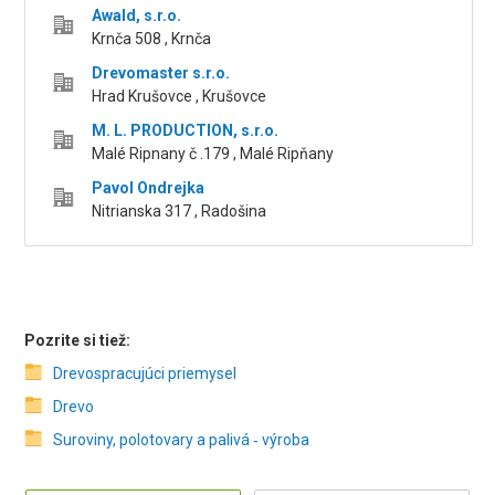
Awald, s.r.o.
Krnča 508 , Krnča
Drevomaster s.r.o.
Hrad Krušovce , Krušovce
M. L. PRODUCTION, s.r.o.
Malé Ripnany č .179 , Malé Ripňany
Pavol Ondrejka
Nitrianska 317 , Radošina
Pozrite si tiež:
Drevospracujúci priemysel
Drevo
Suroviny, polotovary a palivá ‑ výroba