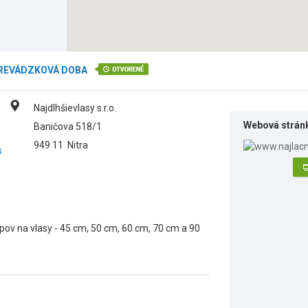
REVÁDZKOVÁ DOBA
Najdlhšievlasy s.r.o.
Webová strán
Baničova 518/1
949 11
Nitra
s
ipov na vlasy - 45 cm, 50 cm, 60 cm, 70 cm a 90