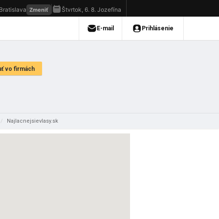
/
Najlacnejsievlasy.sk