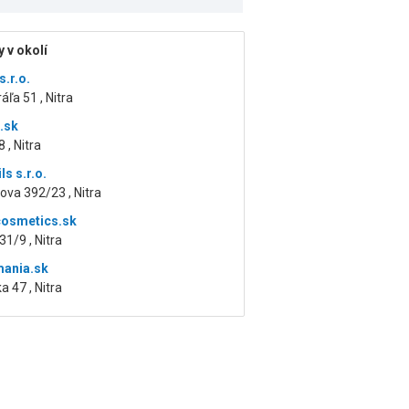
 v okolí
.r.o.
áľa 51 , Nitra
j.sk
 , Nitra
ls s.r.o.
ova 392/23 , Nitra
cosmetics.sk
31/9 , Nitra
mania.sk
a 47 , Nitra