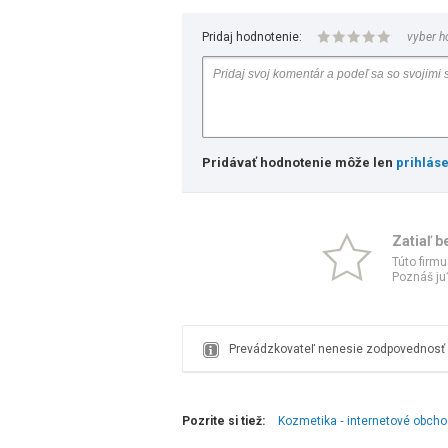
Pridaj hodnotenie:
vyber h
Pridávať hodnotenie môže len
prihlás
Zatiaľ b
Túto firmu
Poznáš ju?
Prevádzkovateľ nenesie zodpovednosť z
Pozrite si tiež:
Kozmetika ‑ internetové obch