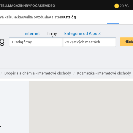
internet
firmy
kategórie od A po Z
Drogéria a chémia - internetové obchody
Kozmetika - internetové obchody
/
/
.