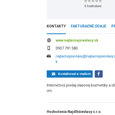
0 hodnotení
KONTAKTY
FAKTURAČNÉ ÚDAJE
P
www.najlacnejsievlasy.sk
0907 791 580
najlacnejsievlasy@najlacnejsievlasy.
k
Kontaktovať
e-mailom
Internetový predaj vlasovej kozmetiky a cl
cm.
Hodnotenia Najdlhšievlasy s.r.o.