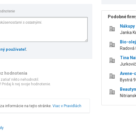
odnotenie
Podobné firmy
Nákupy s
Janka Kr
Bio-ole
Radová 8
ený používateľ
.
Tina Nai
Jurkovič
ez hodnotenia
Avene-
 zatiaľ nikto nehodnotil.
Bystrá 9
 Pridaj k nej svoje hodnotenie.
Beauty
Nitriansk
a informácie na tejto stránke.
Viac v Pravidlách
ody