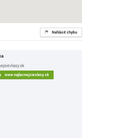
Nahlásiť chybu
ka
www.najlacnejsievlasy.sk