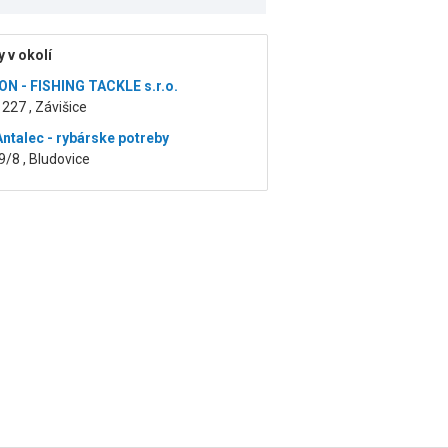
 v okolí
N - FISHING TACKLE s.r.o.
 227 , Závišice
Antalec - rybárske potreby
39/8 , Bludovice