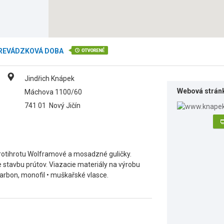
REVÁDZKOVÁ DOBA
Jindřich Knápek
Webová strán
Máchova 1100/60
741 01
Nový Jičín
rotihrotu Wolframové a mosadzné guličky.
 stavbu prútov. Viazacie materiály na výrobu
rbon, monofil • muškařské vlasce.