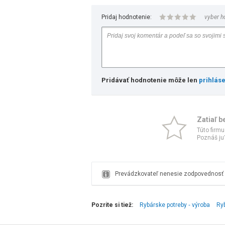
Pridaj hodnotenie:
vyber h
Pridávať hodnotenie môže len
prihlás
Zatiaľ b
Túto firmu
Poznáš ju?
Prevádzkovateľ nenesie zodpovednosť z
Pozrite si tiež:
Rybárske potreby ‑ výroba
Ry