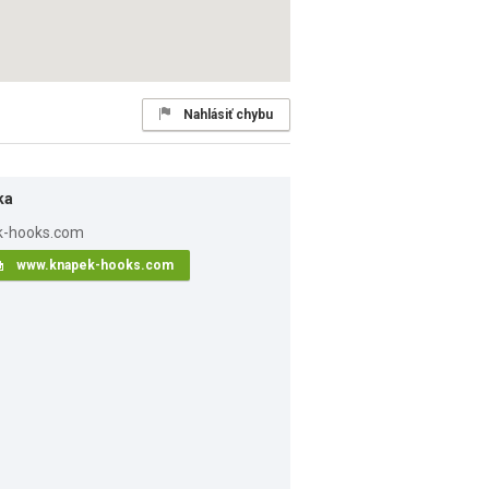
Nahlásiť chybu
ka
www.knapek-hooks.com