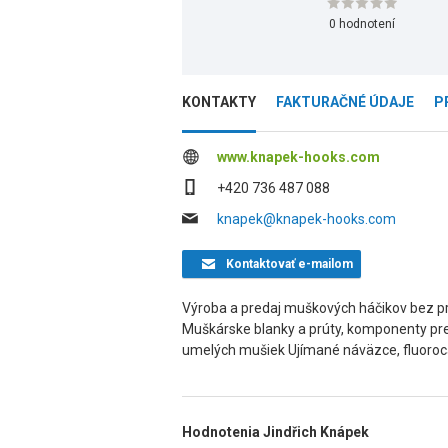
0 hodnotení
KONTAKTY
FAKTURAČNÉ ÚDAJE
P
www.knapek-hooks.com
+420 736 487 088
knapek@knapek-hooks.com
Kontaktovať
e-mailom
Výroba a predaj muškových háčikov bez p
Muškárske blanky a prúty, komponenty pre
umelých mušiek Ujímané náväzce, fluoroca
Hodnotenia Jindřich Knápek