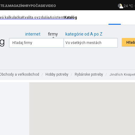
internet
firmy
kategórie od A po Z
Obchody a veľkoobchod
Hobby potreby
Rybárske potreby
/
/
/
Jindřich Knápe