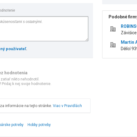
odnotenie
Podobné firmy
ROBINSO
Závišice
Martin 
Dělící 9
ený používateľ
.
ez hodnotenia
 zatiaľ nikto nehodnotil.
 Pridaj k nej svoje hodnotenie.
a informácie na tejto stránke.
Viac v Pravidlách
bárske potreby
Hobby potreby