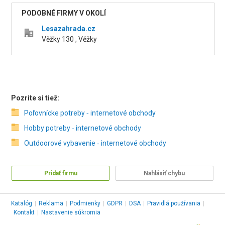
PODOBNÉ FIRMY V OKOLÍ
Lesazahrada.cz
Věžky 130 , Věžky
Pozrite si tiež:
Poľovnícke potreby ‑ internetové obchody
Hobby potreby ‑ internetové obchody
Outdoorové vybavenie ‑ internetové obchody
Pridať firmu
Nahlásiť chybu
Katalóg
|
Reklama
|
Podmienky
|
GDPR
|
DSA
|
Pravidlá používania
|
Kontakt
|
Nastavenie súkromia