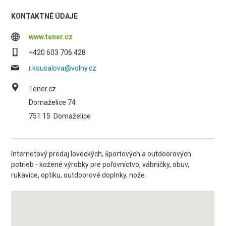
KONTAKTNÉ ÚDAJE
www.tener.cz
+420 603 706 428
r.kousalova@volny.cz
Tener.cz
Domaželice 74
751 15
Domaželice
Internetový predaj loveckých, športových a outdoorových
potrieb - kožené výrobky pre poľovníctvo, vábničky, obuv,
rukavice, optiku, outdoorové doplnky, nože.