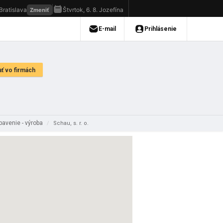
bavenie - výroba
/
Schau, s. r. o.