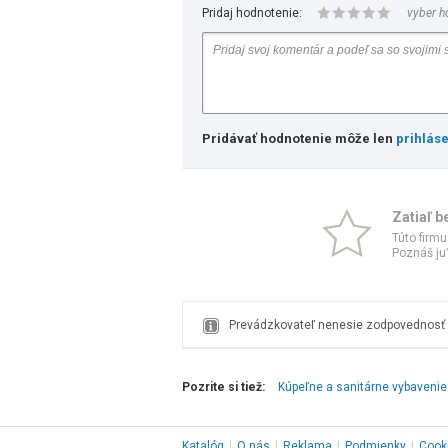
Pridaj hodnotenie:
vyber h
Pridávať hodnotenie môže len
prihlás
Zatiaľ b
Túto firmu
Poznáš ju?
Prevádzkovateľ nenesie zodpovednosť z
Pozrite si tiež:
Kúpeľne a sanitárne vybavenie 
Katalóg
|
O nás
|
Reklama
|
Podmienky
|
Cook