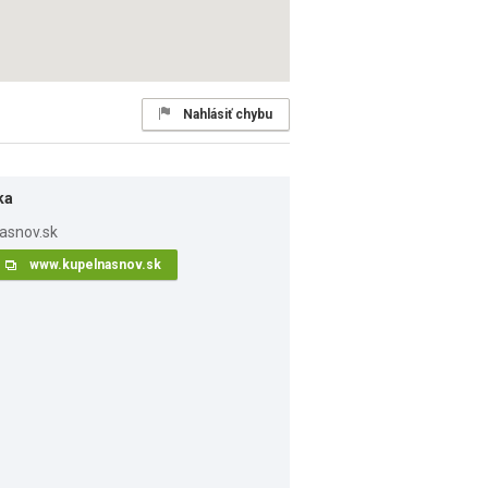
Nahlásiť chybu
ka
www.kupelnasnov.sk