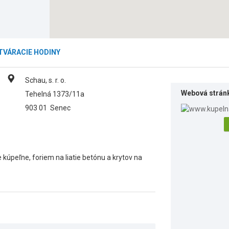
TVÁRACIE HODINY
Schau, s. r. o.
Webová strán
Tehelná 1373/11a
903 01
Senec
kúpeľne, foriem na liatie betónu a krytov na