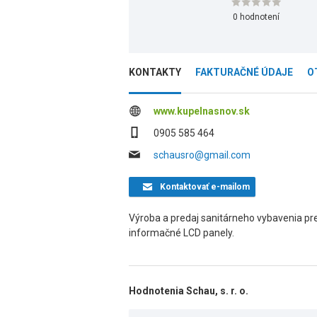
0 hodnotení
KONTAKTY
FAKTURAČNÉ ÚDAJE
O
www.kupelnasnov.sk
0905 585 464
schausro@gmail.com
Kontaktovať
e-mailom
Výroba a predaj sanitárneho vybavenia pre 
informačné LCD panely.
Hodnotenia Schau, s. r. o.