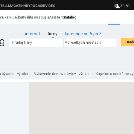
internet
firmy
kategórie od A po Z
 bývanie - výroba
Vybavenie domov a bytov - výroba
Kúpeľne a sanitárne vy
/
/