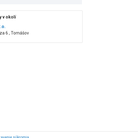
 v okolí
r.o.
za 6 , Tomášov
tavenie súkromia