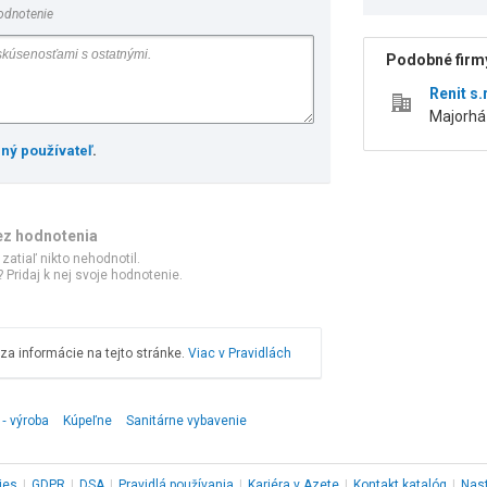
odnotenie
Podobné firmy
Renit s.
Majorhá
ený používateľ
.
ez hodnotenia
 zatiaľ nikto nehodnotil.
 Pridaj k nej svoje hodnotenie.
a informácie na tejto stránke.
Viac v Pravidlách
‑ výroba
Kúpeľne
Sanitárne vybavenie
ies
|
GDPR
|
DSA
|
Pravidlá používania
|
Kariéra v Azete
|
Kontakt
katalóg
|
Nas