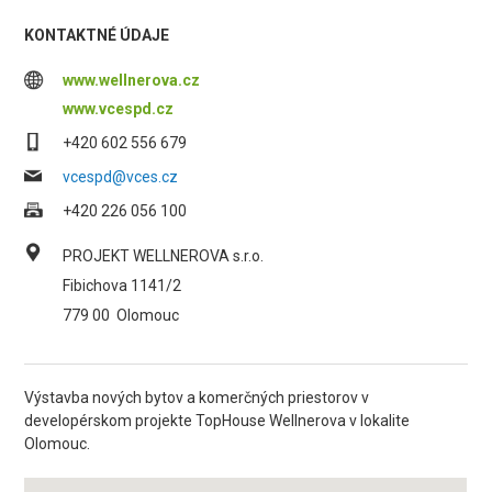
KONTAKTNÉ ÚDAJE
www.wellnerova.cz
www.vcespd.cz
+420 602 556 679
vcespd@vces.cz
+420 226 056 100
PROJEKT WELLNEROVA s.r.o.
Fibichova 1141/2
779 00
Olomouc
Výstavba nových bytov a komerčných priestorov v
developérskom projekte TopHouse Wellnerova v lokalite
Olomouc.