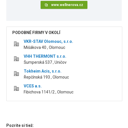
www.wellnerova.cz
PODOBNÉ FIRMY V OKOLÍ
VKR-STAV Olomouc, s.r.o.
Mišákova 40 , Olomouc
VHH THERMONT s.r.o.
Šumperská 537 , Uničov
Tokheim Acis, s.r.o.
Řepčínská 193 , Olomouc
VCES a.s.
Fibichova 1141/2 , Olomouc
Pozrite si tiež: