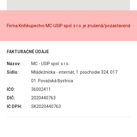
Firma Kníhkupectvo MC-USIP spol. s r.o. je zrušená/pozastavená
FAKTURAČNÉ ÚDAJE
Názov:
MC - USIP spol. s r.o.
Sídlo:
Mládežnícka - internát, 1. poschodie 324, 017
01 Považská Bystrica
IČO:
36002411
DIČ:
2020440763
IČ DPH:
SK2020440763