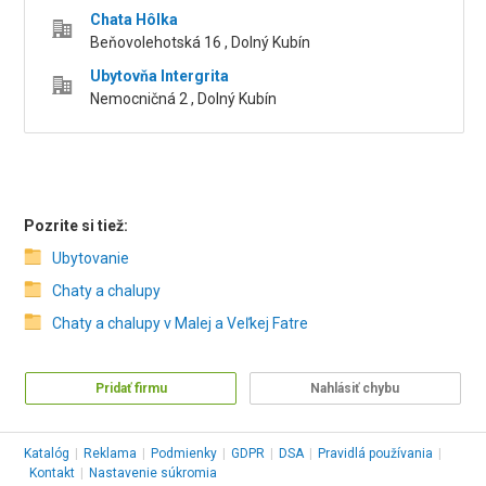
Chata Hôlka
Beňovolehotská 16 , Dolný Kubín
Ubytovňa Intergrita
Nemocničná 2 , Dolný Kubín
Pozrite si tiež:
Ubytovanie
Chaty a chalupy
Chaty a chalupy v Malej a Veľkej Fatre
Pridať firmu
Nahlásiť chybu
Katalóg
|
Reklama
|
Podmienky
|
GDPR
|
DSA
|
Pravidlá používania
|
Kontakt
|
Nastavenie súkromia