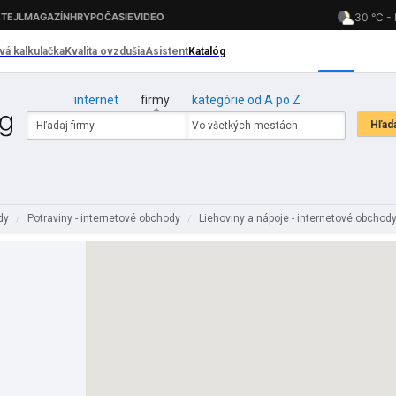
internet
firmy
kategórie od A po Z
ody
Potraviny - internetové obchody
Liehoviny a nápoje - internetové obchod
/
/