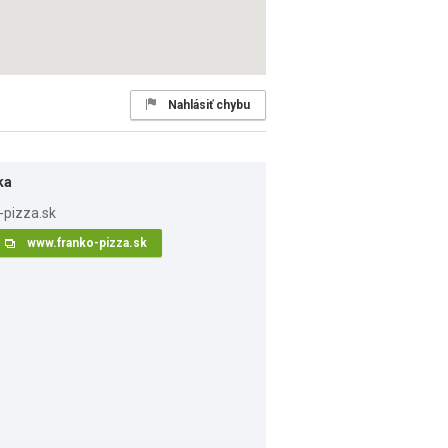
Nahlásiť chybu
ka
www.franko-pizza.sk