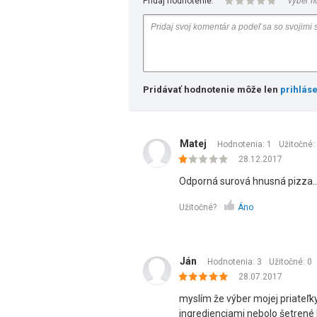
Pridaj hodnotenie:
vyber h
Pridávať hodnotenie môže len
prihlás
Matej
Hodnotenia: 1
Užitočné:
28.12.2017
Odporná surová hnusná pizza.. 
Užitočné?
Áno
Ján
Hodnotenia: 3
Užitočné:
0
28.07.2017
myslím že výber mojej priateľky
ingredienciami nebolo šetrené F