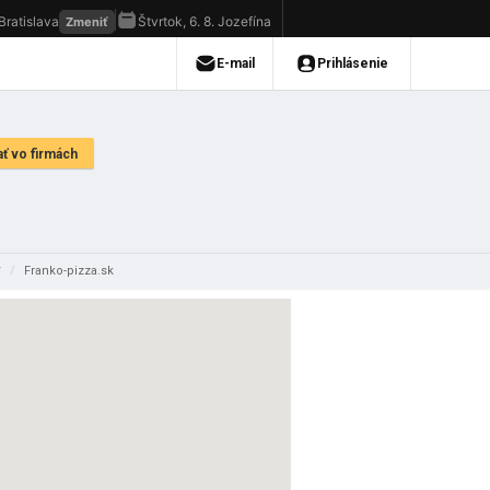
y
/
Franko-pizza.sk