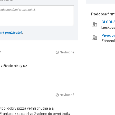
odnotenie
Podobné firmy
GLOBUS 
Lieskovs
ený používateľ
.
Pivodo
Záhonok
1
Nevhodné
v živote nikdy uz
Nevhodné
 bol dobrý pizza veľmi chutná a aj
ranko pizza patrí vo Zvolene do prvej trojky