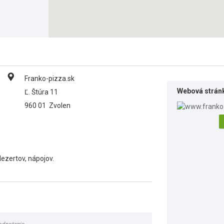
Franko-pizza.sk
Webová strán
Ľ. Štúra 11
960 01
Zvolen
dezertov, nápojov.