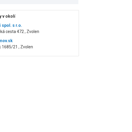
 v okolí
spol. s r.o.
ká cesta 472 , Zvolen
mov.sk
 1685/21 , Zvolen