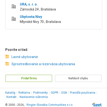
URA, s. r. o.
Zámocká 24 , Bratislava
Ubytovňa Nivy
Mlynské Nivy 70 , Bratislava
Pozrite si tiež:
Lacné ubytovanie
Sprostredkovanie a rezervácia ubytovania
Pridať firmu
Nahlásiť chybu
Katalóg
|
Reklama
|
Podmienky
|
GDPR
|
DSA
|
Pravidlá používania
|
Kontakt
|
Nastavenie súkromia
© 2000 - 2026,
Ringier Slovakia Communities s.r.o.