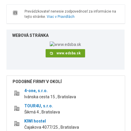
Prevádzkovateľ nenesie zodpovednosť za informácie na
tejto stránke.
Viac v Pravidlách
WEBOVÁ STRÁNKA
www.edsba.sk
PODOBNÉ FIRMY V OKOLÍ
4-one, s.r.o.
Ivánska cesta 15 , Bratislava
TOUR4U, s.r.o.
Šikmá 4 , Bratislava
KIWI hostel
Čajakova 4077/25 , Bratislava