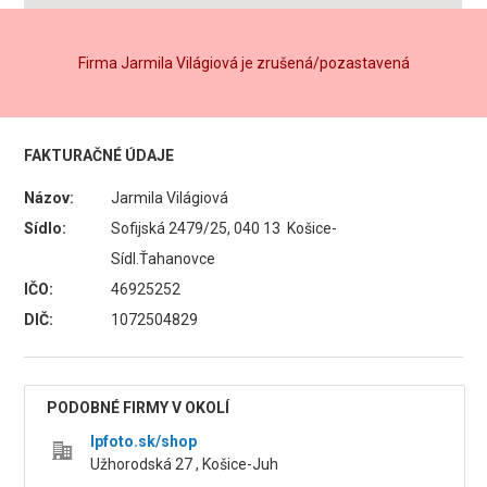
Firma Jarmila Világiová je zrušená/pozastavená
FAKTURAČNÉ ÚDAJE
Názov:
Jarmila Világiová
Sídlo:
Sofijská 2479/25, 040 13 Košice-
Sídl.Ťahanovce
IČO:
46925252
DIČ:
1072504829
PODOBNÉ FIRMY V OKOLÍ
Ipfoto.sk/shop
Užhorodská 27 , Košice-Juh