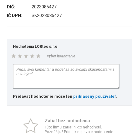
DIČ:
2023085427
IČ DPH:
SK2023085427
Hodnotenia LORtec s.r.o.
vyber hodnotenie
Pridávať hodnotenie môže len
prihlásený používateľ
.
Zatiaľ bez hodnotenia
Túto firmu zatiaľ nikto nehodnotil.
Poznáš ju? Pridaj k nej svoje hodnotenie.