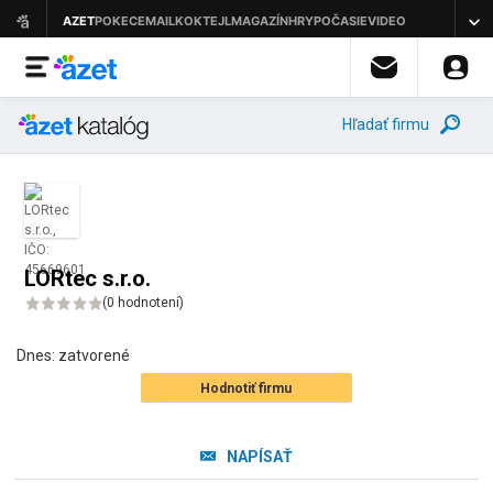
Hľadať firmu
LORtec s.r.o.
(
0 hodnotení
)
Dnes:
zatvorené
Hodnotiť firmu
NAPÍSAŤ