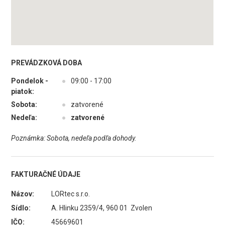
PREVÁDZKOVÁ DOBA
Pondelok -
●
09:00 - 17:00
piatok:
Sobota:
●
zatvorené
Nedeľa:
●
zatvorené
Poznámka: Sobota, nedeľa podľa dohody.
FAKTURAČNÉ ÚDAJE
Názov:
LORtec s.r.o.
Sídlo:
A. Hlinku 2359/4, 960 01 Zvolen
IČO:
45669601