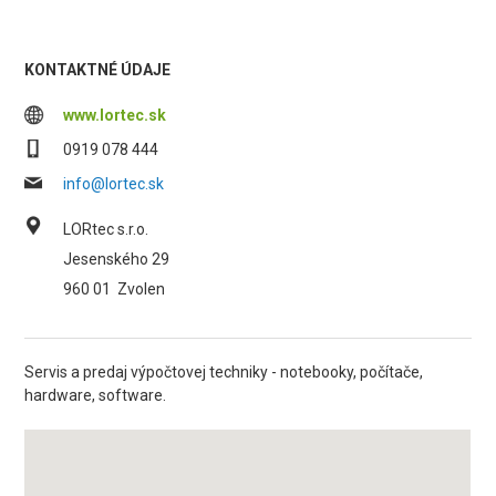
KONTAKTNÉ ÚDAJE
www.lortec.sk
0919 078 444
info@lortec.sk
LORtec s.r.o.
Jesenského 29
960 01
Zvolen
Servis a predaj výpočtovej techniky - notebooky, počítače,
hardware, software.