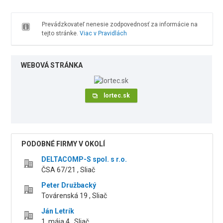
Prevádzkovateľ nenesie zodpovednosť za informácie na
tejto stránke.
Viac v Pravidlách
WEBOVÁ STRÁNKA
lortec.sk
PODOBNÉ FIRMY V OKOLÍ
DELTACOMP-S spol. s r.o.
ČSA 67/21 , Sliač
Peter Družbacký
Továrenská 19 , Sliač
Ján Letrík
1. mája 4 , Sliač