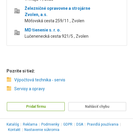
Železničné opravovne a strojárne
Zvolen, a.s.
Môťovská cesta 259/11 , Zvolen
MD tienenie s. r. o.
Lučenenecká cesta 921/5 , Zvolen
Pozrite si tiež:
Výpočtová technika ‑ servis
Servisy a opravy
Pridať firmu
Nahlásiť chybu
Katalóg
|
Reklama
|
Podmienky
|
GDPR
|
DSA
|
Pravidlá používania
|
Kontakt
|
Nastavenie súkromia