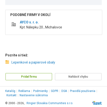
PODOBNÉ FIRMY V OKOLÍ
AYCO s. r. o.
Kpt. Nálepku 20 , Michalovce
Pozrite si tiež:
Lepenkové a papierové obaly
Pridať firmu
Nahlásiť chybu
Katalóg
|
Reklama
|
Podmienky
|
GDPR
|
DSA
|
Pravidlá používania
|
Kontakt
|
Nastavenie súkromia
© 2000 - 2026,
Ringier Slovakia Communities s.r.o.