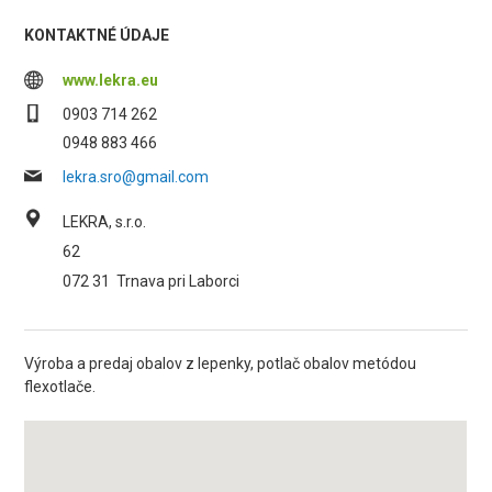
KONTAKTNÉ ÚDAJE
www.lekra.eu
0903 714 262
0948 883 466
lekra.sro@gmail.com
LEKRA, s.r.o.
62
072 31
Trnava pri Laborci
Výroba a predaj obalov z lepenky, potlač obalov metódou
flexotlače.