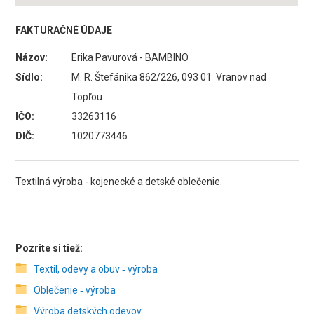
FAKTURAČNÉ ÚDAJE
Názov:
Erika Pavurová - BAMBINO
Sídlo:
M. R. Štefánika 862/226, 093 01 Vranov nad
Topľou
IČO:
33263116
DIČ:
1020773446
Textilná výroba - kojenecké a detské oblečenie.
Pozrite si tiež:
Textil, odevy a obuv ‑ výroba
Oblečenie ‑ výroba
Výroba detských odevov