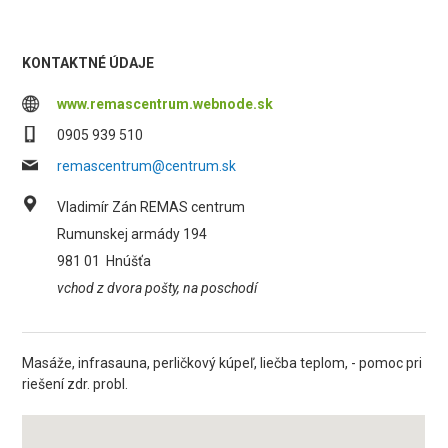
KONTAKTNÉ ÚDAJE
www.remascentrum.webnode.sk
0905 939 510
remascentrum@centrum.sk
Vladimír Zán REMAS centrum
Rumunskej armády 194
981 01
Hnúšťa
vchod z dvora pošty, na poschodí
Masáže, infrasauna, perličkový kúpeľ, liečba teplom, - pomoc pri
riešení zdr. probl.