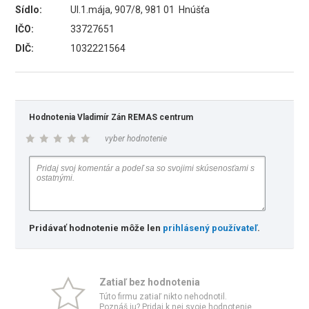
Sídlo:
Ul.1.mája, 907/8, 981 01 Hnúšťa
IČO:
33727651
DIČ:
1032221564
Hodnotenia Vladimír Zán REMAS centrum
vyber hodnotenie
Pridávať hodnotenie môže len
prihlásený používateľ
.
Zatiaľ bez hodnotenia
Túto firmu zatiaľ nikto nehodnotil.
Poznáš ju? Pridaj k nej svoje hodnotenie.