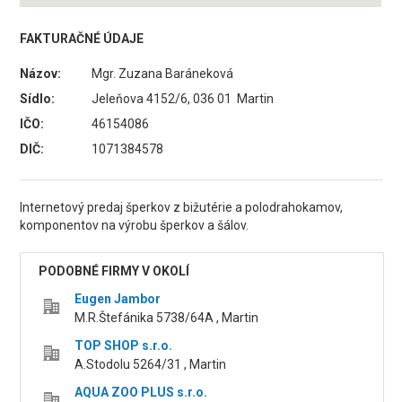
FAKTURAČNÉ ÚDAJE
Názov:
Mgr. Zuzana Baráneková
Sídlo:
Jeleňova 4152/6, 036 01 Martin
IČO:
46154086
DIČ:
1071384578
Internetový predaj šperkov z bižutérie a polodrahokamov,
komponentov na výrobu šperkov a šálov.
PODOBNÉ FIRMY V OKOLÍ
Eugen Jambor
M.R.Štefánika 5738/64A , Martin
TOP SHOP s.r.o.
A.Stodolu 5264/31 , Martin
AQUA ZOO PLUS s.r.o.