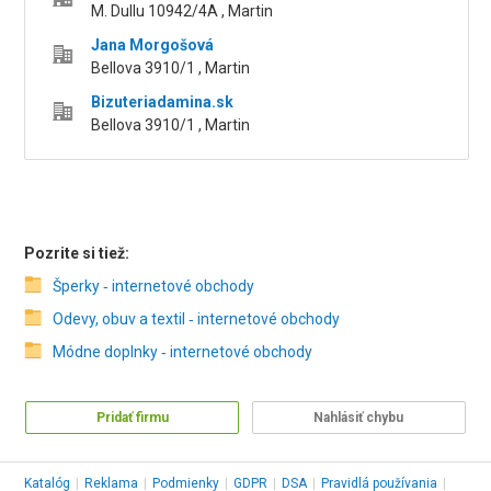
M. Dullu 10942/4A , Martin
Jana Morgošová
Bellova 3910/1 , Martin
Bizuteriadamina.sk
Bellova 3910/1 , Martin
Pozrite si tiež:
Šperky ‑ internetové obchody
Odevy, obuv a textil ‑ internetové obchody
Módne doplnky ‑ internetové obchody
Pridať firmu
Nahlásiť chybu
Katalóg
|
Reklama
|
Podmienky
|
GDPR
|
DSA
|
Pravidlá používania
|