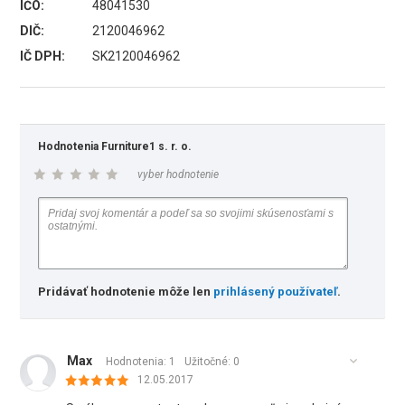
IČO:
48041530
DIČ:
2120046962
IČ DPH:
SK2120046962
Hodnotenia Furniture1 s. r. o.
vyber hodnotenie
Pridávať hodnotenie môže len
prihlásený používateľ
.
Max
Hodnotenia: 1
Užitočné:
0
12.05.2017