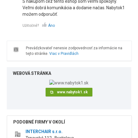
S nákupom cez tento eshop som veľmi spokojný.
Veľmi dobrá komunikácia a dodanie načas. Nabytok1
možem odporučiť.
Užitočné?
Áno
Prevádzkovateľ nenesie zodpovednosť za informácie na
tejto stránke.
Viac v Pravidlách
WEBOVÁ STRÁNKA
www.nabytok1.sk
PODOBNÉ FIRMY V OKOLÍ
INTERCHAIR s.r.o.