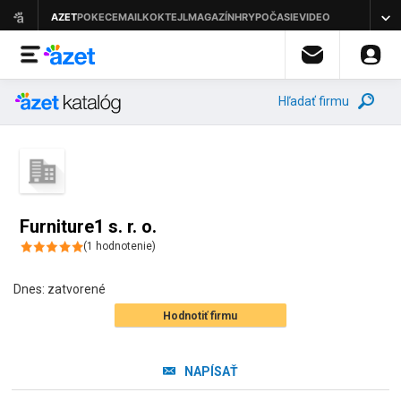
Hľadať firmu
Furniture1 s. r. o.
(
1
hodnotenie
)
Dnes:
zatvorené
Hodnotiť firmu
NAPÍSAŤ