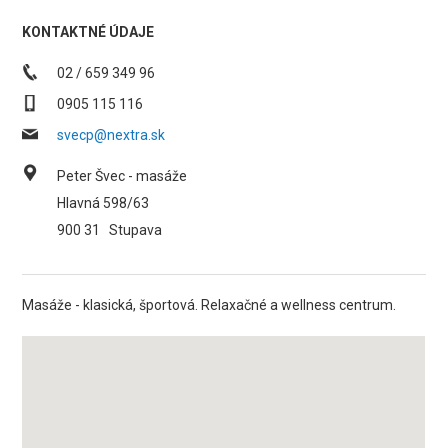
KONTAKTNÉ ÚDAJE
02 / 659 349 96
0905 115 116
svecp@nextra.sk
Peter Švec - masáže
Hlavná 598/63
900 31
Stupava
Masáže - klasická, športová. Relaxačné a wellness centrum.