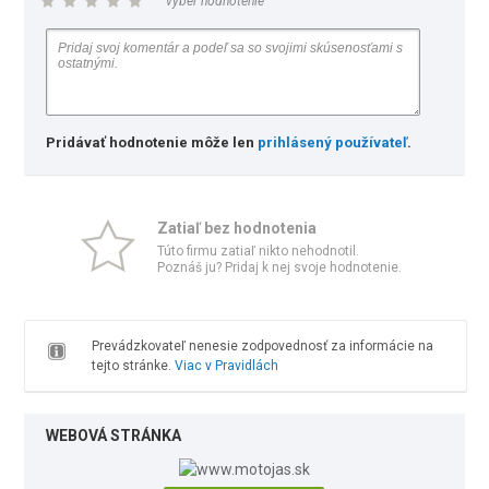
vyber hodnotenie
Pridávať hodnotenie môže len
prihlásený používateľ
.
Zatiaľ bez hodnotenia
Túto firmu zatiaľ nikto nehodnotil.
Poznáš ju? Pridaj k nej svoje hodnotenie.
Prevádzkovateľ nenesie zodpovednosť za informácie na
tejto stránke.
Viac v Pravidlách
WEBOVÁ STRÁNKA