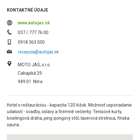
KONTAKTNÉ ÚDAJE
www.autojas.sk
037 / 777 76 00
0918 363 500
recepcia@autojas.sk
MOTO JAS, s.r.o.
Cabajská 29
949 01
Nitra
Hotel s reštauráciou - kapacita 120 lôžok. Možnosť usporiadanie
udalostí - svadby, oslavy a firemné večierky. Tenisové kurty,
bowlingová dráha, ping-pongový stôl, laserová strelnica, fínska
sauna.