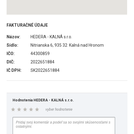
FAKTURAČNÉ ÚDAJE
Názov:
HEDERA - KALNÁ s.r.o.
Sídlo:
Nitrianska 6, 935 32 Kalná nad Hronom
IČO:
44300859
DIČ:
2022651884
IČ DPH:
SK2022651884
Hodnotenia HEDERA - KALNÁ s.r.o.
vyber hodnotenie