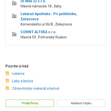
Dr.Max 32 s.r.o.
Hlavné námestie 18 , Šahy
Lekáreň Apotheke - Pri poliklinike,
Želiezovce
Komenského ul.36/B , Želiezovce
CORINT ALTHEA s.r.o.
Hlavná 59 , Pohronský Ruskov
Pozrite si tiež:
Lekárne
Lieky a liečivá
Zdravotnícky materiál a liečivá
Pridať firmu
Nahlásiť chybu