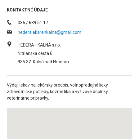
KONTAKTNÉ ÚDAJE
036 / 639 51 17
hederalekarenkalna@gmail.com
HEDERA - KALNÁ s.r.o.
Nitrianska cesta 6
935 32
Kalná nad Hronom
Výdaj liekov na lekársky predpis, voľnopredajné lieky,
zdravotnícke potreby, kozmetika a výživové doplnky,
veterinárne prípravky.