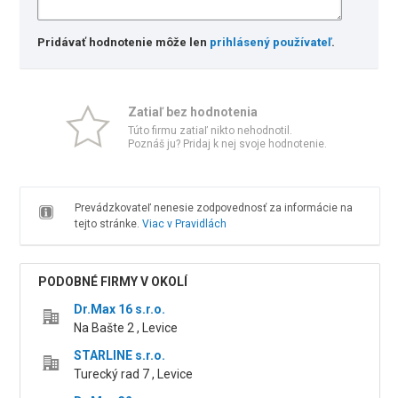
Pridávať hodnotenie môže len
prihlásený používateľ
.
Zatiaľ bez hodnotenia
Túto firmu zatiaľ nikto nehodnotil.
Poznáš ju? Pridaj k nej svoje hodnotenie.
Prevádzkovateľ nenesie zodpovednosť za informácie na
tejto stránke.
Viac v Pravidlách
PODOBNÉ FIRMY V OKOLÍ
Dr.Max 16 s.r.o.
Na Bašte 2 , Levice
STARLINE s.r.o.
Turecký rad 7 , Levice