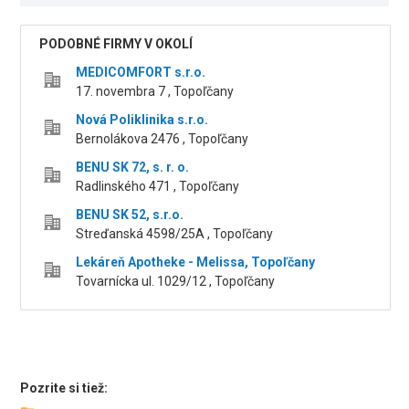
PODOBNÉ FIRMY V OKOLÍ
MEDICOMFORT s.r.o.
17. novembra 7 , Topoľčany
Nová Poliklinika s.r.o.
Bernolákova 2476 , Topoľčany
BENU SK 72, s. r. o.
Radlinského 471 , Topoľčany
BENU SK 52, s.r.o.
Streďanská 4598/25A , Topoľčany
Lekáreň Apotheke - Melissa, Topoľčany
Tovarnícka ul. 1029/12 , Topoľčany
Pozrite si tiež: