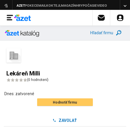
Hľadať firmu
Lekáreň Milli
(
0 hodnotení
)
Dnes:
zatvorené
Hodnotiť firmu
ZAVOLAŤ