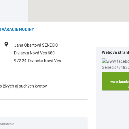
TVÁRACIE HODINY
Jana Obertová SENECIO
Webová strán
Diviacka Nová Ves 680
972 24
Diviacka Nová Ves
www.faceb
o živých aj suchých kvetov.
odnotenie