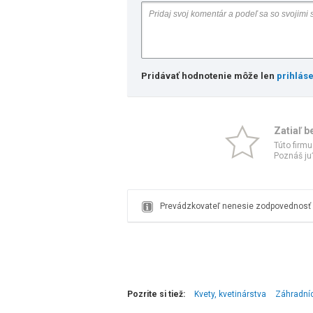
Pridávať hodnotenie môže len
prihlás
Zatiaľ b
Túto firmu
Poznáš ju?
Prevádzkovateľ nenesie zodpovednosť z
Pozrite si tiež:
Kvety, kvetinárstva
Záhradníc