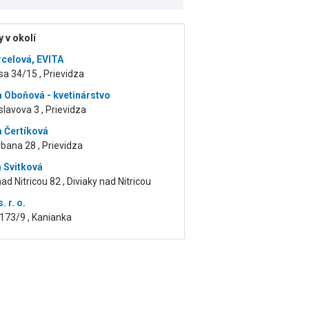
 v okolí
rcelová, EVITA
a 34/15 , Prievidza
a Oboňová - kvetinárstvo
lavova 3 , Prievidza
a Čertíková
rbana 28 , Prievidza
 Svitková
nad Nitricou 82 , Diviaky nad Nitricou
. r. o.
173/9 , Kanianka