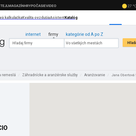
internet
firmy
kategórie od A po Z
a remeslá
Záhradnícke a aranžérske služby
Aranžovanie
/
/
/
Jana Obertová
CIO