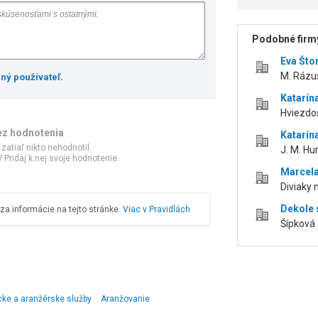
Podobné firmy
Eva Što
M. Rázus
ený používateľ
.
Katarín
Hviezdos
ez hodnotenia
Katarín
 zatiaľ nikto nehodnotil.
J. M. Hu
 Pridaj k nej svoje hodnotenie.
Marcela
Diviaky 
Dekole s
a informácie na tejto stránke.
Viac v Pravidlách
Šípková 
ke a aranžérske služby
Aranžovanie