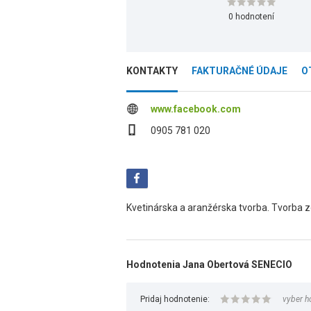
0 hodnotení
KONTAKTY
FAKTURAČNÉ ÚDAJE
O
www.facebook.com
0905 781 020
Kvetinárska a aranžérska tvorba. Tvorba z
Hodnotenia Jana Obertová SENECIO
Pridaj hodnotenie:
vyber h