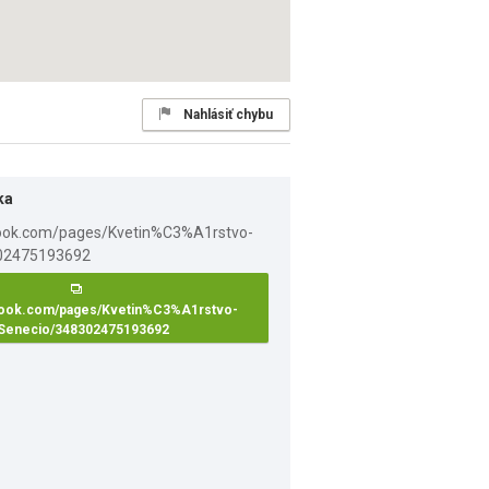
Nahlásiť chybu
ka
ook.com/pages/Kvetin%C3%A1rstvo-
Senecio/348302475193692