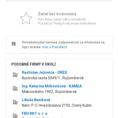
Zatiaľ bez hodnotenia
Túto firmu zatiaľ nikto nehodnotil.
Poznáš ju? Pridaj k nej svoje hodnotenie.
Prevádzkovateľ nenesie zodpovednosť za informácie na
tejto stránke.
Viac v Pravidlách
PODOBNÉ FIRMY V OKOLÍ
Rastislav Ježovica - OREX
Bystrická cesta 5049/1 , Ružomberok
Ing. Katarína Milkovičová - KAMEA
Makovického 1902 , Ružomberok
Libuša Baníková
Nám. P. O. Hviezdoslava 2192 , Dolný Kubín
FRH RKT s. r. o.