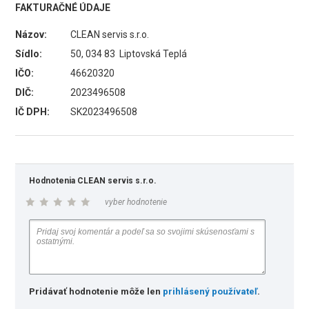
FAKTURAČNÉ ÚDAJE
Názov:
CLEAN servis s.r.o.
Sídlo:
50, 034 83 Liptovská Teplá
IČO:
46620320
DIČ:
2023496508
IČ DPH:
SK2023496508
Hodnotenia CLEAN servis s.r.o.
vyber hodnotenie
Pridávať hodnotenie môže len
prihlásený používateľ
.