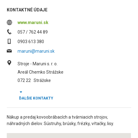
KONTAKTNÉ ÚDAJE
www.maruni.sk
057 / 762 44 89
0903 613 380
maruni@maruni.sk
Stroje - Maruni s. r. o.
Areál Chemko Strážske
072 22
Strážske
ĎALŠIE KONTAKTY
Nákup a predaj kovoobrábacích a tvárniacich strojov,
náhradných dielov. Sústruhy, brúsky, frézky, vŕtačky, lisy.