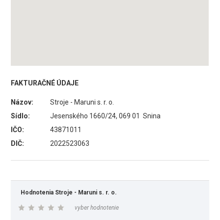
FAKTURAČNÉ ÚDAJE
Názov:
Stroje - Maruni s. r. o.
Sídlo:
Jesenského 1660/24, 069 01 Snina
IČO:
43871011
DIČ:
2022523063
Hodnotenia Stroje - Maruni s. r. o.
vyber hodnotenie