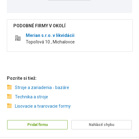
PODOBNÉ FIRMY V OKOLÍ
Merian s.r.o. v likvidácii
Topoľová 10 , Michalovce
Pozrite si tiež:
Stroje a zariadenia ‑ bazáre
Technika a stroje
Lisovacie a tvarovacie formy
Pridať firmu
Nahlásiť chybu