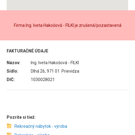
Firma Ing. Iveta Hakošová - FILKI je zrušená/pozastavená
FAKTURAČNÉ ÚDAJE
Názov:
Ing. Iveta Hakošová - FILKI
Sídlo:
Dlhá 26, 971 01 Prievidza
DIČ:
1030028021
Pozrite si tiež:
Rekreačný nábytok ‑ výroba