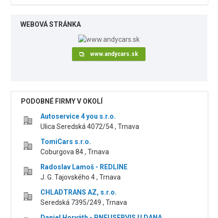
WEBOVÁ STRÁNKA
www.andycars.sk
PODOBNÉ FIRMY V OKOLÍ
Autoservice 4 you s.r.o.
Ulica Seredská 4072/54 , Trnava
TomiCars s.r.o.
Coburgova 84 , Trnava
Radoslav Lamoš - REDLINE
J. G. Tajovského 4 , Trnava
CHLADTRANS AZ, s.r.o.
Seredská 7395/249 , Trnava
Daniel Horváth - PNEUSERVIS U DANA