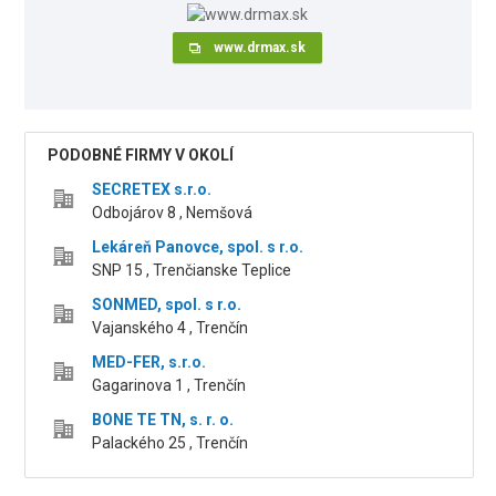
www.drmax.sk
PODOBNÉ FIRMY V OKOLÍ
SECRETEX s.r.o.
Odbojárov 8 , Nemšová
Lekáreň Panovce, spol. s r.o.
SNP 15 , Trenčianske Teplice
SONMED, spol. s r.o.
Vajanského 4 , Trenčín
MED-FER, s.r.o.
Gagarinova 1 , Trenčín
BONE TE TN, s. r. o.
Palackého 25 , Trenčín