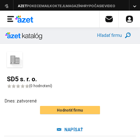
Hľadať firmu
SD5 s. r. o.
(
0 hodnotení
)
Dnes:
zatvorené
Hodnotiť firmu
NAPÍSAŤ