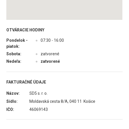
OTVÁRACIE HODINY
Pondelok -
●
07:30 - 16:00
piatok:
Sobota:
●
zatvorené
Nedeľa:
●
zatvorené
FAKTURAČNÉ ÚDAJE
Názov:
SD5 s. r. o.
Sídlo:
Moldavská cesta 8/A, 040 11 Košice
IČO:
46069143