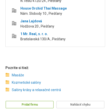
N.Teslu 4720/24 , Piešťany
House Orchid Thai Massage
Nám. Slobody 10 , Piešťany
Jana Lajdová
Hodžova 20 , Piešťany
1 Mr. Real, s. r. o.
Bratislavská 130/A , Piešťany
Pozrite si tiež:
Masáže
Kozmetické salóny
Salóny krásy a relaxačné centrá
Pridať firmu
Nahlásiť chybu