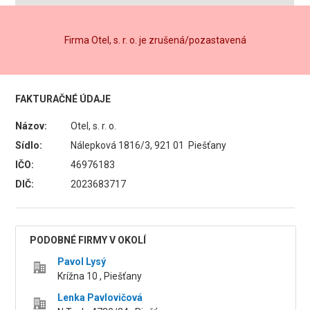
Firma Otel, s. r. o. je zrušená/pozastavená
FAKTURAČNÉ ÚDAJE
Názov:
Otel, s. r. o.
Sídlo:
Nálepková 1816/3, 921 01 Piešťany
IČO:
46976183
DIČ:
2023683717
PODOBNÉ FIRMY V OKOLÍ
Pavol Lysý
Krížna 10 , Piešťany
Lenka Pavlovičová