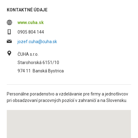
KONTAKTNÉ ÚDAJE
www.cuha.sk
0905 804 144
jozef.cuha@cuha.sk
ČUHA s.r.o.
Starohorská 6151/10
974 11
Banská Bystrica
Personálne poradenstvo a vzdelávanie pre firmy a jednotlivcov
pri obsadzovaní pracovných pozícií v zahraničí a na Slovensku.