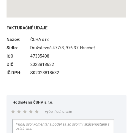
FAKTURAČNÉ ÚDAJE
Názov:
ČUHA s.r.o.
Sídlo:
Družstevná 477/3, 976 37 Hrochoť
IČO:
47335408
DIČ:
2023818632
IČ DPH:
SK2023818632
Hodnotenia ČUHA s.r.o.
vyber hodnotenie