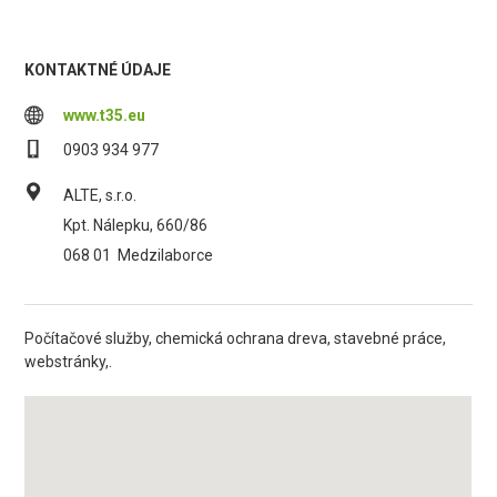
KONTAKTNÉ ÚDAJE
www.t35.eu
0903 934 977
ALTE, s.r.o.
Kpt. Nálepku, 660/86
068 01
Medzilaborce
Počítačové služby, chemická ochrana dreva, stavebné práce,
webstránky,.