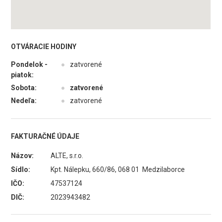
OTVÁRACIE HODINY
Pondelok -
●
zatvorené
piatok:
Sobota:
●
zatvorené
Nedeľa:
●
zatvorené
FAKTURAČNÉ ÚDAJE
Názov:
ALTE, s.r.o.
Sídlo:
Kpt. Nálepku, 660/86, 068 01 Medzilaborce
IČO:
47537124
DIČ:
2023943482