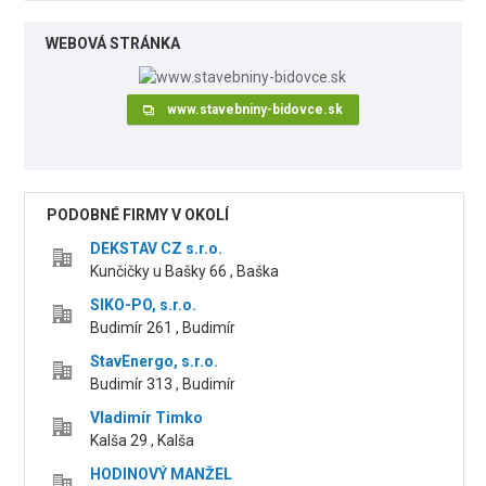
WEBOVÁ STRÁNKA
www.stavebniny-bidovce.sk
PODOBNÉ FIRMY V OKOLÍ
DEKSTAV CZ s.r.o.
Kunčičky u Bašky 66 , Baška
SIKO-PO, s.r.o.
Budimír 261 , Budimír
StavEnergo, s.r.o.
Budimír 313 , Budimír
Vladimír Timko
Kalša 29 , Kalša
HODINOVÝ MANŽEL