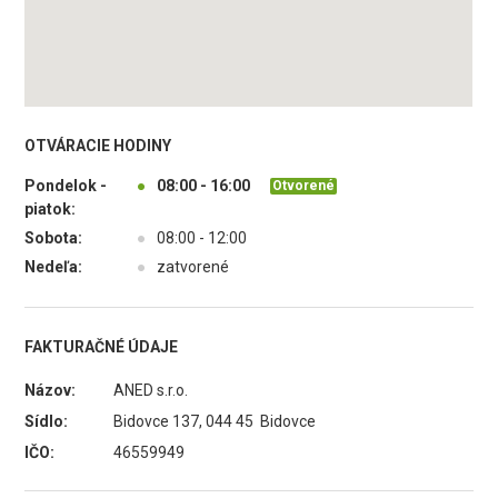
OTVÁRACIE HODINY
Pondelok -
●
08:00 - 16:00
Otvorené
piatok:
Sobota:
●
08:00 - 12:00
Nedeľa:
●
zatvorené
FAKTURAČNÉ ÚDAJE
Názov:
ANED s.r.o.
Sídlo:
Bidovce 137, 044 45 Bidovce
IČO:
46559949