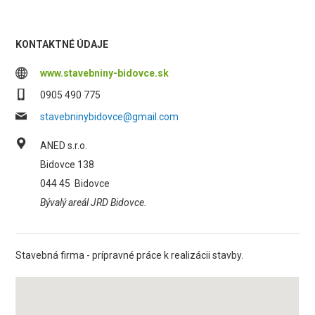
KONTAKTNÉ ÚDAJE
www.stavebniny-bidovce.sk
0905 490 775
stavebninybidovce@gmail.com
ANED s.r.o.
Bidovce 138
044 45
Bidovce
Bývalý areál JRD Bidovce.
Stavebná firma - prípravné práce k realizácii stavby.