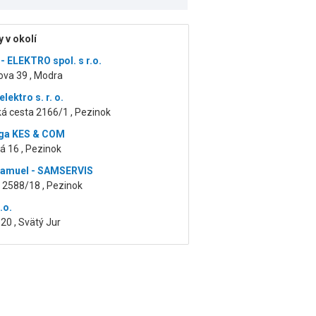
 v okolí
- ELEKTRO spol. s r.o.
va 39 , Modra
lektro s. r. o.
á cesta 2166/1 , Pezinok
oga KES & COM
á 16 , Pezinok
Samuel - SAMSERVIS
 2588/18 , Pezinok
.o.
20 , Svätý Jur