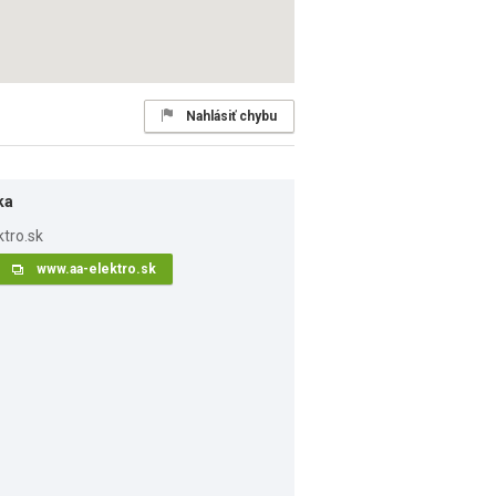
Nahlásiť chybu
ka
www.aa-elektro.sk