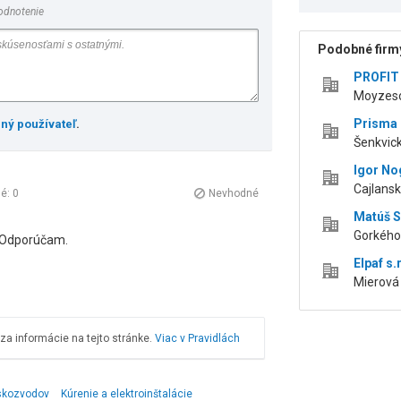
odnotenie
Podobné firmy
PROFIT 
Moyzeso
Prisma e
ený používateľ
.
Šenkvick
Igor N
Cajlansk
né:
0
Nevhodné
Matúš 
Gorkého
k. Odporúčam.
Elpaf s.r
Mierová 
a informácie na tejto stránke.
Viac v Pravidlách
skozvodov
Kúrenie a elektroinštalácie