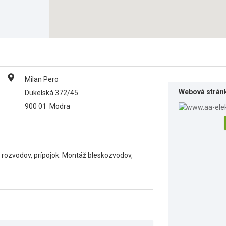
Milan Pero
Webová strán
Dukelská 372/45
900 01
Modra
ia rozvodov, prípojok. Montáž bleskozvodov,