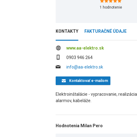
1
hodnotenie
KONTAKTY
FAKTURAČNÉ ÚDAJE
www.aa-elektro.sk
0903 946 264
info@aa-elektro.sk
Kontaktovať
e-mailom
Elektroinštalácie - vypracovanie, realizác
alarmov, kabeláže.
Hodnotenia Milan Pero