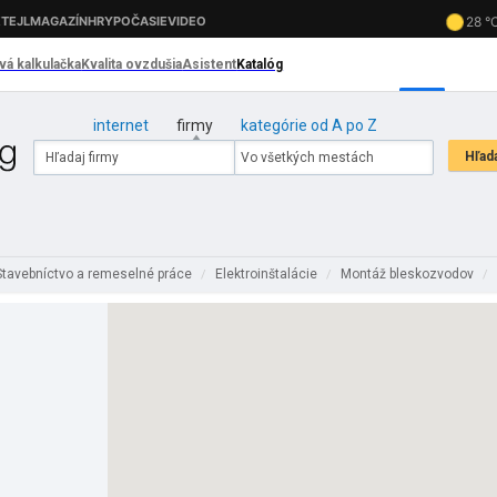
internet
firmy
kategórie od A po Z
Stavebníctvo a remeselné práce
Elektroinštalácie
Montáž bleskozvodov
/
/
/