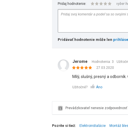
Pridaj hodnotenie:
vyber h
Pridávať hodnotenie môže len
prihlás
Jerome
Hodnotenia: 3
Užitoč
27.03.2020
Milý, slušný, presný a odborní
Užitočné?
Áno
Prevádzkovateľ nenesie zodpovednosť z
Pozrite si tiež:
Elektroinštalácie
Montáž ble